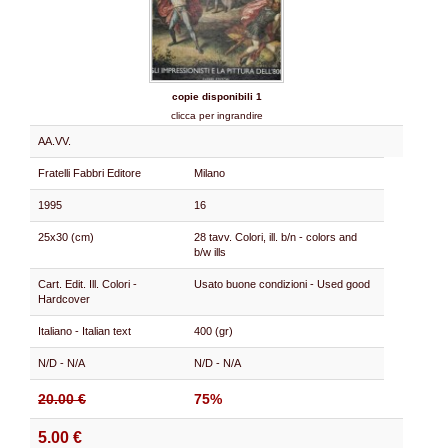
copie disponibili 1
clicca per ingrandire
AA.VV.
Fratelli Fabbri Editore
Milano
1995
16
25x30 (cm)
28 tavv. Colori, ill. b/n - colors and
b/w ills
Cart. Edit. Ill. Colori -
Usato buone condizioni - Used good
Hardcover
Italiano - Italian text
400 (gr)
N/D - N/A
N/D - N/A
20.00 €
75%
5.00 €