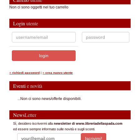
Non ci sono oggetti nel tuo carrello
Login
utente
»
richiedi password
|
»
crea nuovo utente
Eventi
e novità
...Non ci sono news/offerte disponibili.
News
Letter
Sì, desidero iscrivermi alla
newsletter di www.libreriadellaspada.com
ed essere sempre informato sulle novità e sugli sconti.