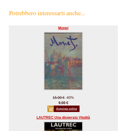
Potrebbero interessarti anche...
Monet
15.00 €
-40%
9.00 €
Acquista online
LAUTREC Una disperata Vitalità