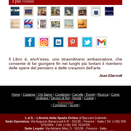
I più
visitati
Il Libro è, anch’esso, uno straordinario ambasciatore, che
consente di far giungere fin nei luoghi più lontani il riverbero
delle opere del pensiero e delle creazioni dell’arte.
Jean Ebersolt
Home
|
Catalogo
|
Chi Siamo
|
Condizioni
|
Carrello
|
Eventi
|
Ricerca
|
Come
Ordinare
|
Dicono di Noi
|
Novità
|
Cookie
|
Promozioni
|
Contattaci
|
Sconti
|
L.d.S. - Libreria della Spada Online
di Bazzani Gabriele
Sede Operativa:
Via Augusto Barazzuoli 6 R - 50136 - Firenze - Italia | Tel. (+39) 055
9752994 - Cell. (+39) 320 7019705
Sede Legale:
Via Adriano Mari, 5 - 50136 - Firenze - Italia