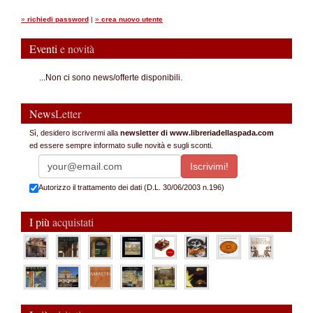
»
richiedi password
|
»
crea nuovo utente
Eventi
e novità
...Non ci sono news/offerte disponibili.
News
Letter
Sì, desidero iscrivermi alla
newsletter di www.libreriadellaspada.com
ed essere sempre informato sulle novità e sugli sconti.
Autorizzo il trattamento dei dati (D.L. 30/06/2003 n.196)
I più
acquistati