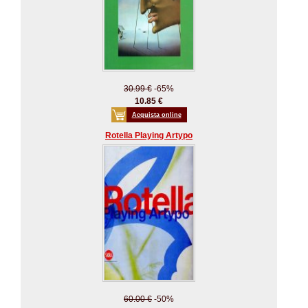
30.99 €
-65%
10.85 €
Acquista online
Rotella Playing Artypo
60.00 €
-50%