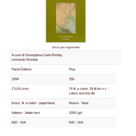
clicca per ingrandire
A cura di Giuseppina Carla Romby,
Leonardo Rombai
Pacini Editore
Pisa
1994
256
17x24 (cm)
74 ill. a colori, 39 ill.b/n n.t. -
colors and b/w ills
bross. ill. a colori - paperback
Nuovo - New
Italiano - Italian text
1000 (gr)
N/D - N/A
N/D - N/A