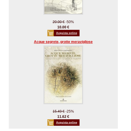
20.00 €
-50%
10.00 €
Acquista online
Acque segrete, grotte meravigliose
15.49 €
-25%
11.62 €
Acquista online