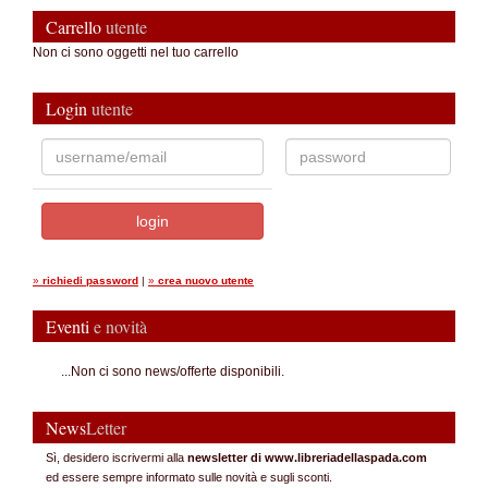
Carrello
utente
Non ci sono oggetti nel tuo carrello
Login
utente
»
richiedi password
|
»
crea nuovo utente
Eventi
e novità
...Non ci sono news/offerte disponibili.
News
Letter
Sì, desidero iscrivermi alla
newsletter di www.libreriadellaspada.com
ed essere sempre informato sulle novità e sugli sconti.