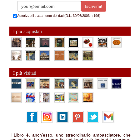
Autorizzo il trattamento dei dati (D.L. 30/06/2003 n.196)
I più
acquistati
I più
visitati
Il Libro è, anch’esso, uno straordinario ambasciatore, che
consente di far giungere fin nei luoghi più lontani il riverbero