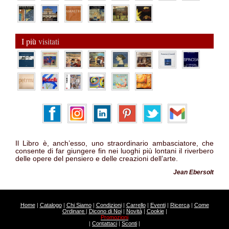
I più
visitati
Il Libro è, anch’esso, uno straordinario ambasciatore, che
consente di far giungere fin nei luoghi più lontani il riverbero
delle opere del pensiero e delle creazioni dell’arte.
Jean Ebersolt
Home
|
Catalogo
|
Chi Siamo
|
Condizioni
|
Carrello
|
Eventi
|
Ricerca
|
Come
Ordinare
|
Dicono di Noi
|
Novità
|
Cookie
|
Promozioni
|
Contattaci
|
Sconti
|