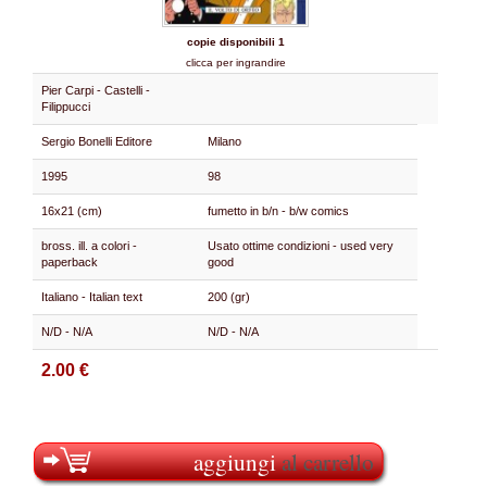
copie disponibili 1
clicca per ingrandire
Pier Carpi - Castelli -
Filippucci
Sergio Bonelli Editore
Milano
1995
98
16x21 (cm)
fumetto in b/n - b/w comics
bross. ill. a colori -
Usato ottime condizioni - used very
paperback
good
Italiano - Italian text
200 (gr)
N/D - N/A
N/D - N/A
2.00 €
aggiungi
al carrello