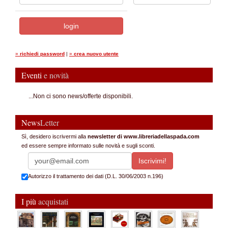
»
richiedi password
|
»
crea nuovo utente
Eventi
e novità
...Non ci sono news/offerte disponibili.
News
Letter
Sì, desidero iscrivermi alla
newsletter di www.libreriadellaspada.com
ed essere sempre informato sulle novità e sugli sconti.
Autorizzo il trattamento dei dati (D.L. 30/06/2003 n.196)
I più
acquistati