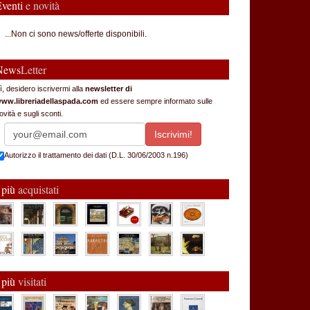
Eventi
e novità
...Non ci sono news/offerte disponibili.
News
Letter
ì, desidero iscrivermi alla
newsletter di
ww.libreriadellaspada.com
ed essere sempre informato sulle
ovità e sugli sconti.
Autorizzo il trattamento dei dati (D.L. 30/06/2003 n.196)
 più
acquistati
 più
visitati