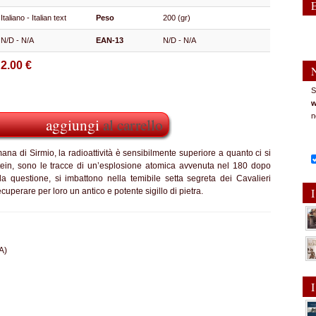
Italiano - Italian text
Peso
200 (gr)
N/D - N/A
EAN-13
N/D - N/A
2.00 €
S
w
n
aggiungi
al carrello
na di Sirmio, la radioattività è sensibilmente superiore a quanto ci si
tein, sono le tracce di un’esplosione atomica avvenuta nel 180 dopo
la questione, si imbattono nella temibile setta segreta dei Cavalieri
I
cuperare per loro un antico e potente sigillo di pietra.
A)
I