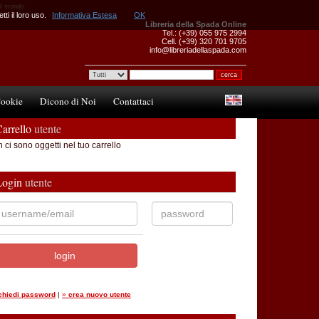
 il mondo
ti il loro uso.
Informativa Estesa
OK
Libreria della Spada Online
Tel.: (+39) 055 975 2994
Cell. (+39) 320 701 9705
info@libreriadellaspada.com
ookie
Dicono di Noi
Contattaci
arrello
utente
 ci sono oggetti nel tuo carrello
Login
utente
ichiedi password
|
»
crea nuovo utente