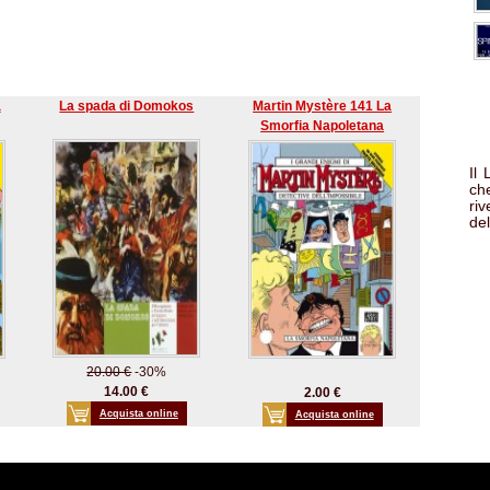
a
La spada di Domokos
Martin Mystère 141 La
Smorfia Napoletana
Il
che
ri
del
20.00 €
-30%
14.00 €
2.00 €
Acquista online
Acquista online