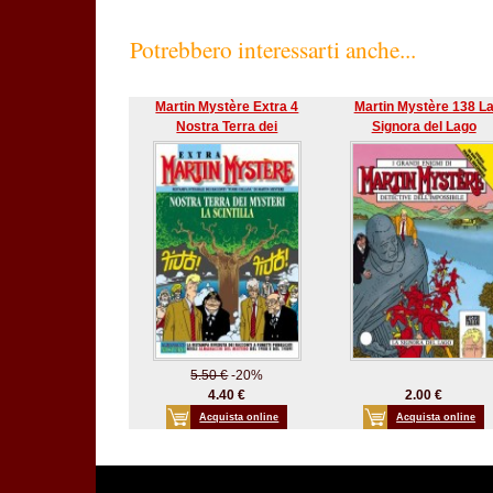
Potrebbero interessarti anche...
Martin Mystère Extra 4
Martin Mystère 138 L
Nostra Terra dei
Signora del Lago
5.50 €
-20%
4.40 €
2.00 €
Acquista online
Acquista online