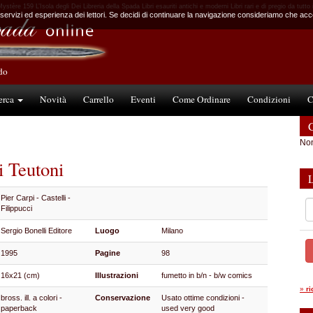
ystère 159 L’Isola degli Dei Libreria della Spada Libri esauriti antichi e moderni Libri rari e di pregio da tutto
 servizi ed esperienza dei lettori. Se decidi di continuare la navigazione consideriamo che accet
ndo
erca
Novità
Carrello
Eventi
Come Ordinare
Condizioni
C
C
Non
i Teutoni
Pier Carpi - Castelli -
Filippucci
Sergio Bonelli Editore
Luogo
Milano
1995
Pagine
98
16x21 (cm)
Illustrazioni
fumetto in b/n - b/w comics
»
r
bross. ill. a colori -
Conservazione
Usato ottime condizioni -
paperback
used very good