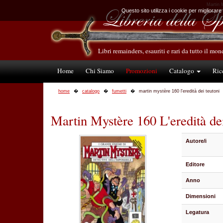
Martin M
Questo sito utilizza i cookie per migliorare
Libri remainders, esauriti e rari da tutto il mo
Home
Chi Siamo
Promozioni
Catalogo
Ric
home
catalogo
fumetti
martin mystère 160 l'eredità dei teutoni
Martin Mystère 160 L'eredità de
Autore/i
Editore
Anno
Dimensioni
Legatura