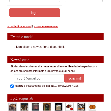
»
richiedi password
|
»
crea nuovo utente
Eventi
e novità
...Non ci sono news/offerte disponibili.
News
Letter
Sì, desidero iscrivermi alla
newsletter di www.libreriadellaspada.com
ed essere sempre informato sulle novità e sugli sconti.
Autorizzo il trattamento dei dati (D.L. 30/06/2003 n.196)
I più
acquistati