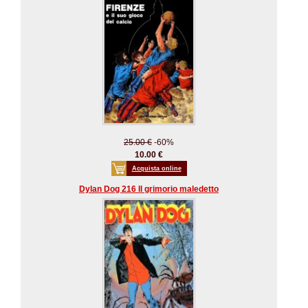
25.00 €
-60%
10.00 €
Acquista online
Dylan Dog 216 Il grimorio maledetto