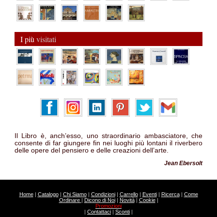
I più
visitati
Il Libro è, anch’esso, uno straordinario ambasciatore, che
consente di far giungere fin nei luoghi più lontani il riverbero
delle opere del pensiero e delle creazioni dell’arte.
Jean Ebersolt
Home
|
Catalogo
|
Chi Siamo
|
Condizioni
|
Carrello
|
Eventi
|
Ricerca
|
Come
Ordinare
|
Dicono di Noi
|
Novità
|
Cookie
|
Promozioni
|
Contattaci
|
Sconti
|