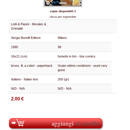
copie disponibili 1
clicca per ingrandire
Lotti & Pasini - Morales &
Grimaldi
Sergio Bonelli Editore
Milano
1995
98
16x21 (cm)
fumetto in b/n - b/w comics
bross. ill. a colori - paperback
Usato ottime condizioni - used very
good
Italiano - Italian text
200 (gr)
N/D - N/A
N/D - N/A
2.00 €
aggiungi
al carrello