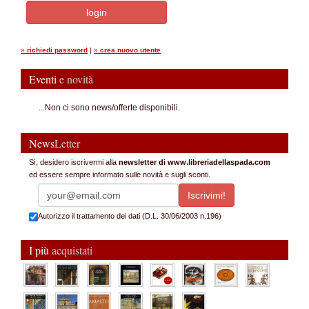
»
richiedi password
|
»
crea nuovo utente
Eventi
e novità
...Non ci sono news/offerte disponibili.
News
Letter
Sì, desidero iscrivermi alla
newsletter di www.libreriadellaspada.com
ed essere sempre informato sulle novità e sugli sconti.
Autorizzo il trattamento dei dati (D.L. 30/06/2003 n.196)
I più
acquistati