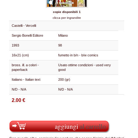
copie disponibili 1
clicca per ingrandire
Castelli - Vercelli
Sergio Bonelli Editore
Milano
1993
98
16x21 (cm)
fumetto in b/n - b/w comics
bross. ill. a colori -
Usato ottime condizioni - used very
paperback
good
Italiano - Italian text
200 (gr)
N/D - N/A
N/D - N/A
2.00 €
aggiungi
al carrello