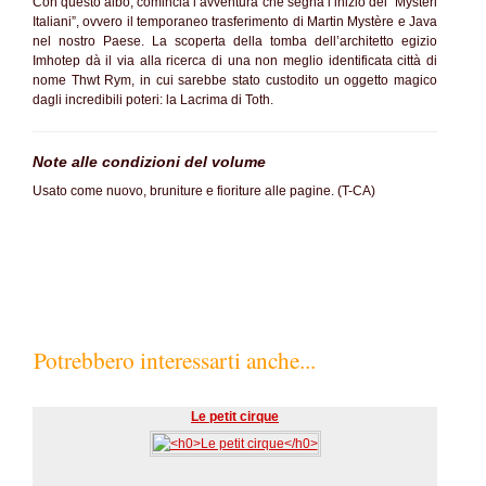
Con questo albo, comincia l’avventura che segna l’inizio dei “Mysteri
Italiani”, ovvero il temporaneo trasferimento di Martin Mystère e Java
nel nostro Paese. La scoperta della tomba dell’architetto egizio
Imhotep dà il via alla ricerca di una non meglio identificata città di
nome Thwt Rym, in cui sarebbe stato custodito un oggetto magico
dagli incredibili poteri: la Lacrima di Toth.
Note alle condizioni del volume
Usato come nuovo, bruniture e fioriture alle pagine. (T-CA)
Potrebbero interessarti anche...
Le petit cirque