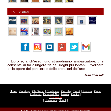
I più
visitati
Il Libro è, anch’esso, uno straordinario ambasciatore, che
consente di far giungere fin nei luoghi più lontani il riverbero
delle opere del pensiero e delle creazioni dell’arte.
Jean Ebersolt
Home
|
Catalogo
|
Chi Siamo
|
Condizioni
|
Carrello
|
Eventi
|
Ricerca
|
Come
Ordinare
|
Dicono di Noi
|
Novità
|
Cookie
|
Promozioni
|
Contattaci
|
Sconti
|