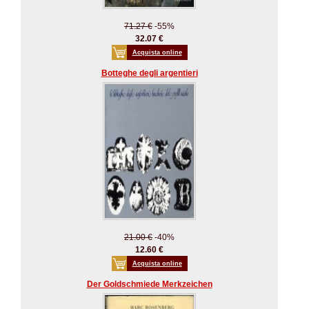
71.27 €
-55%
32.07 €
Acquista online
Botteghe degli argentieri
21.00 €
-40%
12.60 €
Acquista online
Der Goldschmiede Merkzeichen