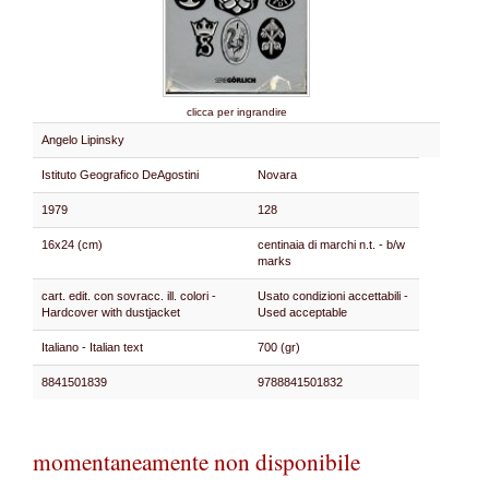
clicca per ingrandire
Angelo Lipinsky
Istituto Geografico DeAgostini
Novara
1979
128
16x24 (cm)
centinaia di marchi n.t. - b/w
marks
cart. edit. con sovracc. ill. colori -
Usato condizioni accettabili -
Hardcover with dustjacket
Used acceptable
Italiano - Italian text
700 (gr)
8841501839
9788841501832
momentaneamente non disponibile