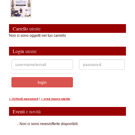
Carrello
utente
Non ci sono oggetti nel tuo carrello
Login
utente
»
richiedi password
|
»
crea nuovo utente
Eventi
e novità
...Non ci sono news/offerte disponibili.