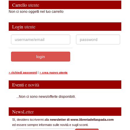
Carrello
utente
Non ci sono oggetti nel tuo carrello
Login
utente
»
richiedi password
|
»
crea nuovo utente
Eventi
e novità
...Non ci sono news/offerte disponibili.
News
Letter
Sì, desidero iscrivermi alla
newsletter di www.libreriadellaspada.com
ed essere sempre informato sulle novità e sugli sconti.