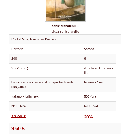
copie disponibili 1
clicca per ingrandire
Paolo Rizzi, Tommaso Paloscia
Ferrarin
Verona
2004
64
21x23 (cm)
ill. colori n.t. - colors
ills
brossura con sovracc ill. - paperback with
Nuovo - New
dustjacket
Italiano - Italian text
500 (gr)
N/D - N/A
N/D - N/A
12.00 €
20%
9.60 €