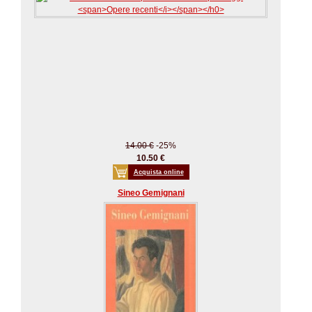
14.00 €
-25%
10.50 €
Acquista online
Sineo Gemignani