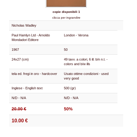
copie disponibili 1
clicca per ingrandire
Nicholas Wadley
Paul Hamlyn Ltd - Arnoldo
London - Verona
Mondadori Editore
1967
50
24x27 (cm)
49 tavv. a colori, 6 ill. b/n n.t. -
colors and b/w ills
tela ed. fregi in oro - hardcover
Usato ottime condizioni - used
very good
Inglese - English text
500 (gr)
N/D - N/A
N/D - N/A
20.00 €
50%
10.00 €