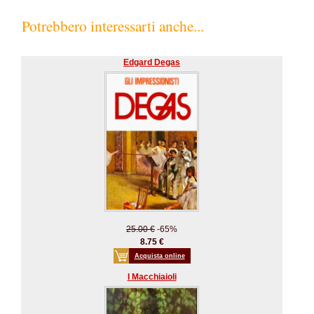
Potrebbero interessarti anche...
Edgard Degas
25.00 €
-65%
8.75 €
Acquista online
I Macchiaioli