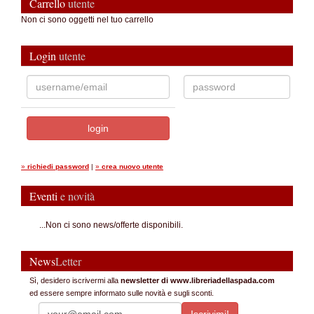
Carrello
utente
Non ci sono oggetti nel tuo carrello
Login
utente
»
richiedi password
|
»
crea nuovo utente
Eventi
e novità
...Non ci sono news/offerte disponibili.
News
Letter
Sì, desidero iscrivermi alla
newsletter di www.libreriadellaspada.com
ed essere sempre informato sulle novità e sugli sconti.