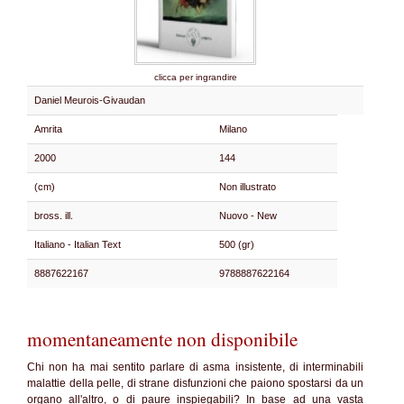
clicca per ingrandire
Daniel Meurois-Givaudan
Amrita
Milano
2000
144
(cm)
Non illustrato
bross. ill.
Nuovo - New
Italiano - Italian Text
500 (gr)
8887622167
9788887622164
momentaneamente non disponibile
Chi non ha mai sentito parlare di asma insistente, di interminabili
malattie della pelle, di strane disfunzioni che paiono spostarsi da un
organo all'altro, o di paure inspiegabili? In base ad una vasta