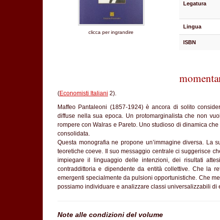
Legatura
Lingua
clicca per ingrandire
ISBN
momentan
(
Economisti Italiani
2).
Maffeo Pantaleoni (1857-1924) è ancora di solito conside
diffuse nella sua epoca. Un protomarginalista che non vu
rompere con Walras e Pareto. Uno studioso di dinamica che e
consolidata.
Questa monografia ne propone un’immagine diversa. La sua r
teoretiche coeve. Il suo messaggio centrale ci suggerisce ch
impiegare il linguaggio delle intenzioni, dei risultati atte
contraddittoria e dipendente da entità collettive. Che la re
emergenti specialmente da pulsioni opportunistiche. Che ment
possiamo individuare e analizzare classi universalizzabili di e
Note alle condizioni del volume