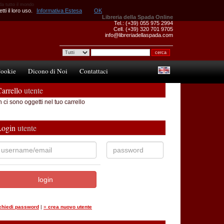
 da tutto il mondo
ti il loro uso.
Informativa Estesa
OK
Libreria della Spada Online
Tel.: (+39) 055 975 2994
Cell. (+39) 320 701 9705
info@libreriadellaspada.com
ookie
Dicono di Noi
Contattaci
arrello
utente
 ci sono oggetti nel tuo carrello
Login
utente
ichiedi password
|
»
crea nuovo utente