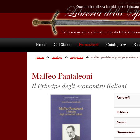
Maffeo Pantaleoni
Questo sito utilizza i cookie per migliorare
Libri remainders, esauriti e rari da tutto il mo
Home
Chi Siamo
Promozioni
Catalogo
Ric
home
catalogo
saggistica
maffeo pantaleoni principe economisti
Maffeo Pantaleoni
Il Principe degli economisti italiani
Autore/i
Editore
Anno
Dimensioni