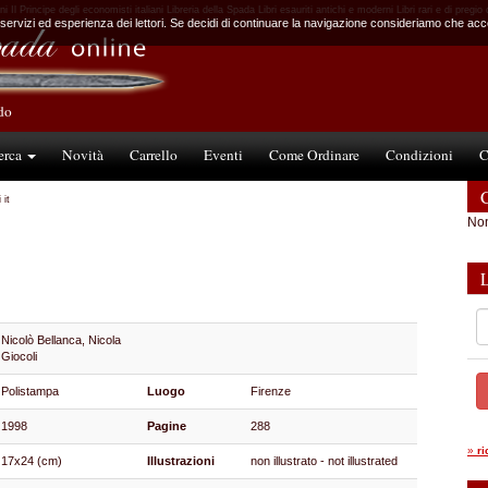
 Il Principe degli economisti italiani Libreria della Spada Libri esauriti antichi e moderni Libri rari e di pregio
 servizi ed esperienza dei lettori. Se decidi di continuare la navigazione consideriamo che accet
ndo
erca
Novità
Carrello
Eventi
Come Ordinare
Condizioni
C
C
 it
Non
Nicolò Bellanca, Nicola
Giocoli
Polistampa
Luogo
Firenze
1998
Pagine
288
»
r
17x24 (cm)
Illustrazioni
non illustrato - not illustrated