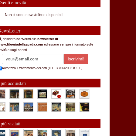
Eventi
e novità
...Non ci sono news/offerte disponibili.
News
Letter
ì, desidero iscrivermi alla
newsletter di
ww.libreriadellaspada.com
ed essere sempre informato sulle
ovità e sugli sconti.
Autorizzo il trattamento dei dati (D.L. 30/06/2003 n.196)
 più
acquistati
 più
visitati