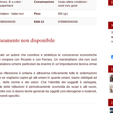
bross. ill. a colori -
Conservazione
Usato ottime condizioni -
paperback
used very good
Italiano - Italian text
Peso
800 (gr)
8883040430
EAN-13
9788883040436
S
w
eamente non disponibile
n
rato un autore che coordina e sintetizza le conoscenze economiche
ol rompere con Ricardo e con Ferrara. Un marshalliano che non vuol
labora schemi particolari da inserire in un’impostazione teorica ormai
I
iflessione è unitaria e attraversa criticamente tutte le sistemazioni
e se vogliamo capire gli atti umani in quanto umani, siamo obbligati ad
si, delle norme e dei valori. Che l’identità dei soggetti è variegata,
te delle istituzioni è periodicamente sconvolta da scopi e atti nuovi,
re non si danno teorie generali da oggetti così eterogenei e mutevoli,
venti specifici.
I