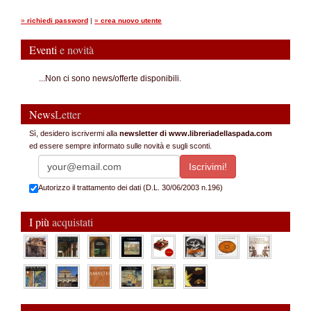
»
richiedi password
|
»
crea nuovo utente
Eventi
e novità
...Non ci sono news/offerte disponibili.
News
Letter
Sì, desidero iscrivermi alla
newsletter di www.libreriadellaspada.com
ed essere sempre informato sulle novità e sugli sconti.
Autorizzo il trattamento dei dati (D.L. 30/06/2003 n.196)
I più
acquistati