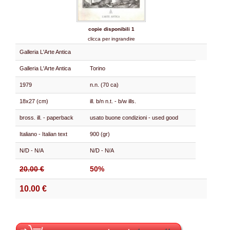
copie disponibili 1
clicca per ingrandire
Galleria L'Arte Antica
Galleria L'Arte Antica
Torino
1979
n.n. (70 ca)
18x27 (cm)
ill. b/n n.t. - b/w ills.
bross. ill. - paperback
usato buone condizioni - used good
Italiano - Italian text
900 (gr)
N/D - N/A
N/D - N/A
20.00 €
50%
10.00 €