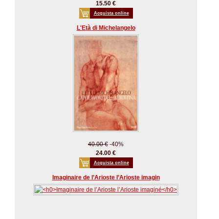
15.50 €
Acquista online
L'Età di Michelangelo
40.00 €
-40%
24.00 €
Acquista online
Imaginaire de l’Arioste l’Arioste imagin