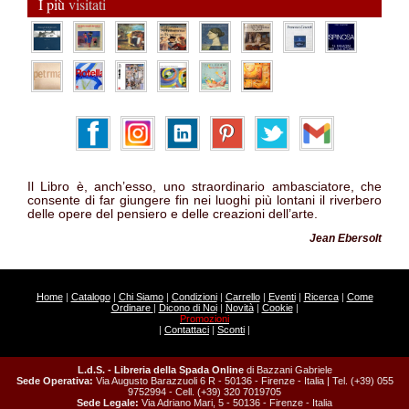
I più
visitati
Il Libro è, anch’esso, uno straordinario ambasciatore, che
consente di far giungere fin nei luoghi più lontani il riverbero
delle opere del pensiero e delle creazioni dell’arte.
Jean Ebersolt
Home
|
Catalogo
|
Chi Siamo
|
Condizioni
|
Carrello
|
Eventi
|
Ricerca
|
Come
Ordinare
|
Dicono di Noi
|
Novità
|
Cookie
|
Promozioni
|
Contattaci
|
Sconti
|
L.d.S. - Libreria della Spada Online
di Bazzani Gabriele
Sede Operativa:
Via Augusto Barazzuoli 6 R - 50136 - Firenze - Italia | Tel. (+39) 055
9752994 - Cell. (+39) 320 7019705
Sede Legale:
Via Adriano Mari, 5 - 50136 - Firenze - Italia