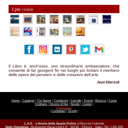
I più
visitati
Il Libro è, anch’esso, uno straordinario ambasciatore, che
consente di far giungere fin nei luoghi più lontani il riverbero
delle opere del pensiero e delle creazioni dell’arte.
Jean Ebersolt
Home
|
Catalogo
|
Chi Siamo
|
Condizioni
|
Carrello
|
Eventi
|
Ricerca
|
Come
Ordinare
|
Dicono di Noi
|
Novità
|
Cookie
|
Promozioni
|
Contattaci
|
Sconti
|
L.d.S. - Libreria della Spada Online
di Bazzani Gabriele
Sede Operativa:
Via Augusto Barazzuoli 6 R - 50136 - Firenze - Italia | Tel. (+39) 055