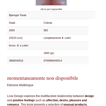
clicca per ingrandire
Bjaringer Paola
Daab
Colonia
2009
383
23X23 (cm)
completamente ill. colori
bross. ill. a colori
1800 (gr)
3866540515
9783866540514
momentaneamente non disponibile
Edizione Multilingue.
Love Design explores the multifaceted relationship between
design
and
positive feelings
such as
affection, desire, pleasure and
romance
. This book presents a selection of
unusual products
,