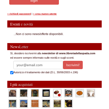
»
richiedi password
|
»
crea nuovo utente
Eventi
e novità
...Non ci sono news/offerte disponibili.
News
Letter
Sì, desidero iscrivermi alla
newsletter di www.libreriadellaspada.com
ed essere sempre informato sulle novità e sugli sconti.
Autorizzo il trattamento dei dati (D.L. 30/06/2003 n.196)
I più
acquistati