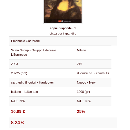
copie disponibili 1
clicca per ingrandire
Emanuele Castellani
Scala Group - Gruppo Editoriale
Milano
L'Espresso
2003
216
20x25 (cm)
ill. colori n.t. - colors ills
cart. edit. ill. colori - Hardcover
Nuovo - New
Italiano - Italian text
1000 (gr)
N/D - N/A
N/D - N/A
10.99 €
25%
8.24 €