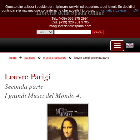
Questo sito utilizza i cookie per migliorare servizi ed esperienza dei lettori. Se decidi di
continuare la navigazione consideriamo che accetti il loro uso.
Libreria della Spada Online
Informativa Estesa
OK
Tel.: (+39) 055 975 2994
Cell. (+39) 320 701 9705
info@libreriadellaspada.com
home
catalogo
musei e collezioni
louvre parigi seconda parte
Louvre Parigi
Seconda parte
I grandi Musei del Mondo 4.