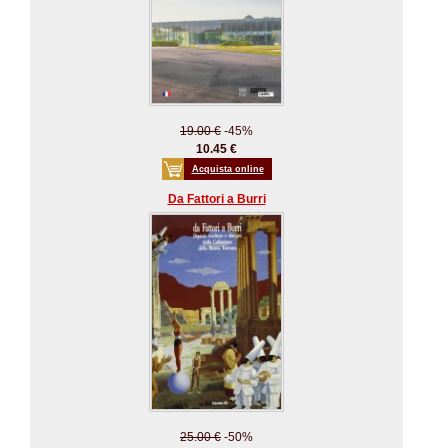
19.00 €
-45%
10.45 €
Acquista online
Da Fattori a Burri
25.00 €
-50%