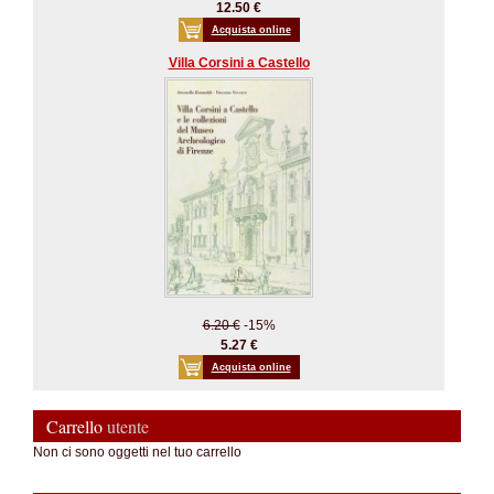
12.50 €
Acquista online
Villa Corsini a Castello
6.20 €
-15%
5.27 €
Acquista online
Carrello
utente
Non ci sono oggetti nel tuo carrello