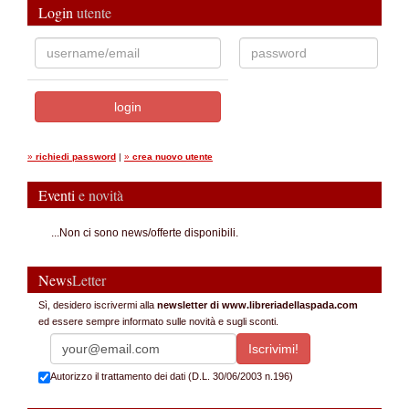
Login
utente
»
richiedi password
|
»
crea nuovo utente
Eventi
e novità
...Non ci sono news/offerte disponibili.
News
Letter
Sì, desidero iscrivermi alla
newsletter di www.libreriadellaspada.com
ed essere sempre informato sulle novità e sugli sconti.
Autorizzo il trattamento dei dati (D.L. 30/06/2003 n.196)