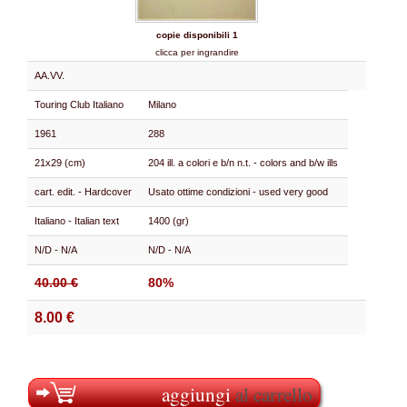
copie disponibili 1
clicca per ingrandire
AA.VV.
Touring Club Italiano
Milano
1961
288
21x29 (cm)
204 ill. a colori e b/n n.t. - colors and b/w ills
cart. edit. - Hardcover
Usato ottime condizioni - used very good
Italiano - Italian text
1400 (gr)
N/D - N/A
N/D - N/A
40.00 €
80%
8.00 €
aggiungi
al carrello