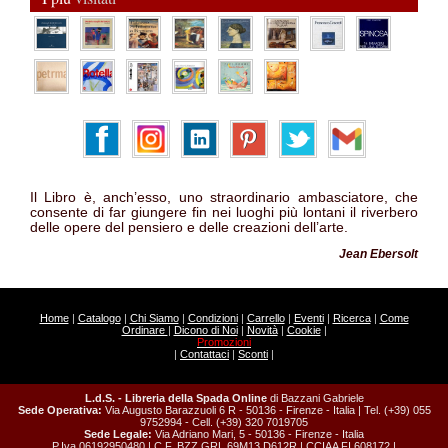
Il Libro è, anch’esso, uno straordinario ambasciatore, che
consente di far giungere fin nei luoghi più lontani il riverbero
delle opere del pensiero e delle creazioni dell’arte.
Jean Ebersolt
Home
|
Catalogo
|
Chi Siamo
|
Condizioni
|
Carrello
|
Eventi
|
Ricerca
|
Come
Ordinare
|
Dicono di Noi
|
Novità
|
Cookie
|
Promozioni
|
Contattaci
|
Sconti
|
L.d.S. - Libreria della Spada Online
di Bazzani Gabriele
Sede Operativa:
Via Augusto Barazzuoli 6 R - 50136 - Firenze - Italia | Tel. (+39) 055
9752994 - Cell. (+39) 320 7019705
Sede Legale:
Via Adriano Mari, 5 - 50136 - Firenze - Italia
P.Iva 06192950480 | C.F. BZZ GRL 69M13 D612R | CCIAA FI 608172 |