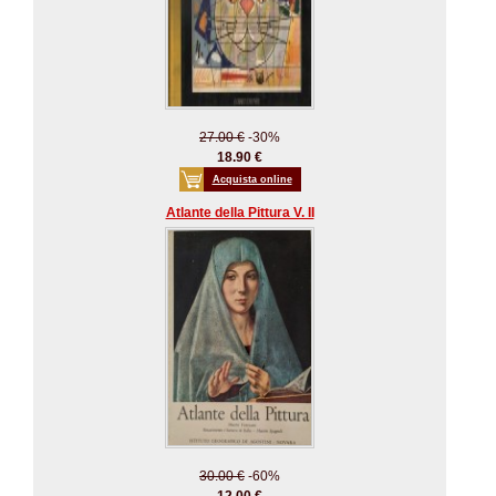
27.00 €
-30%
18.90 €
Acquista online
Atlante della Pittura V. II
30.00 €
-60%