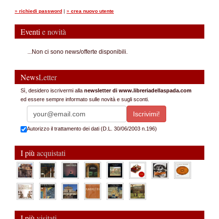
»
richiedi password
|
»
crea nuovo utente
Eventi
e novità
...Non ci sono news/offerte disponibili.
News
Letter
Sì, desidero iscrivermi alla
newsletter di www.libreriadellaspada.com
ed essere sempre informato sulle novità e sugli sconti.
Autorizzo il trattamento dei dati (D.L. 30/06/2003 n.196)
I più
acquistati
I più
visitati