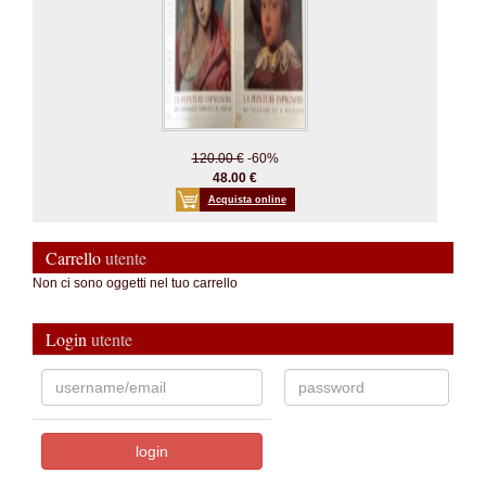
120.00 €
-60%
48.00 €
Acquista online
Carrello
utente
Non ci sono oggetti nel tuo carrello
Login
utente