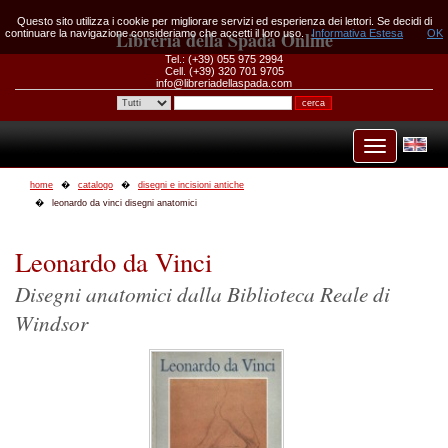
Questo sito utilizza i cookie per migliorare servizi ed esperienza dei lettori. Se decidi di
continuare la navigazione consideriamo che accetti il loro uso.
Libreria della Spada Online
Informativa Estesa
OK
Tel.: (+39) 055 975 2994
Cell. (+39) 320 701 9705
info@libreriadellaspada.com
home
catalogo
disegni e incisioni antiche
leonardo da vinci disegni anatomici
Leonardo da Vinci
Disegni anatomici dalla Biblioteca Reale di
Windsor