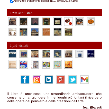
Autorizzo il trattamento dei dati (D.L. 30/06/2003 n.196)
I più
acquistati
I più
visitati
Il Libro è, anch’esso, uno straordinario ambasciatore, che
consente di far giungere fin nei luoghi più lontani il riverbero
delle opere del pensiero e delle creazioni dell’arte.
Jean Ebersolt