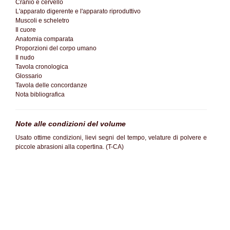
Cranio e cervello
L'apparato digerente e l'apparato riproduttivo
Muscoli e scheletro
Il cuore
Anatomia comparata
Proporzioni del corpo umano
Il nudo
Tavola cronologica
Glossario
Tavola delle concordanze
Nota bibliografica
Note alle condizioni del volume
Usato ottime condizioni, lievi segni del tempo, velature di polvere e
piccole abrasioni alla copertina. (T-CA)
SC60%