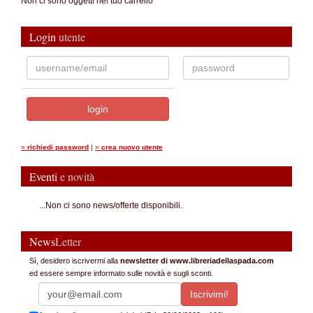
Non ci sono oggetti nel tuo carrello
Login
utente
»
richiedi password
|
»
crea nuovo utente
Eventi
e novità
...Non ci sono news/offerte disponibili.
News
Letter
Sì, desidero iscrivermi alla
newsletter di www.libreriadellaspada.com
ed essere sempre informato sulle novità e sugli sconti.