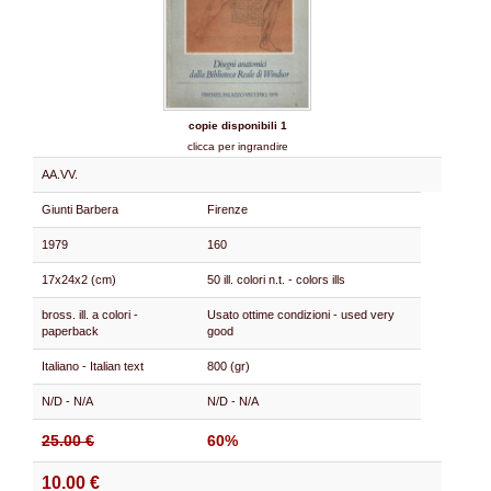
copie disponibili 1
clicca per ingrandire
AA.VV.
Giunti Barbera
Firenze
1979
160
17x24x2 (cm)
50 ill. colori n.t. - colors ills
bross. ill. a colori -
Usato ottime condizioni - used very
paperback
good
Italiano - Italian text
800 (gr)
N/D - N/A
N/D - N/A
25.00 €
60%
10.00 €