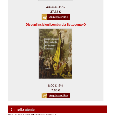
43.90 €
-15%
37.32 €
Acquista online
Disegni incisioni Lombardia Settecento O
8.00 €
-5%
7.60 €
Acquista online
Carrello
utente