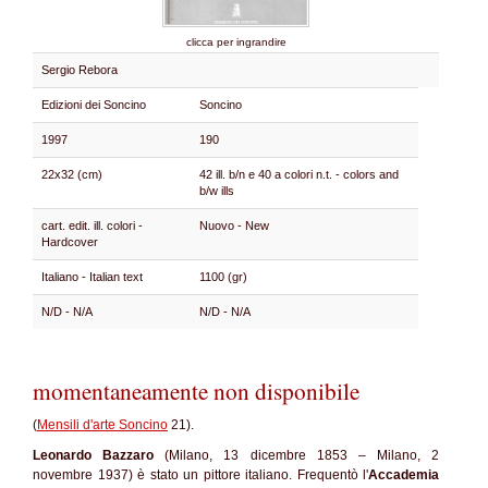
clicca per ingrandire
Sergio Rebora
Edizioni dei Soncino
Soncino
1997
190
22x32 (cm)
42 ill. b/n e 40 a colori n.t. - colors and
b/w ills
cart. edit. ill. colori -
Nuovo - New
Hardcover
Italiano - Italian text
1100 (gr)
N/D - N/A
N/D - N/A
momentaneamente non disponibile
(
Mensili d'arte Soncino
21).
Leonardo Bazzaro
(Milano, 13 dicembre 1853 – Milano, 2
novembre 1937) è stato un pittore italiano. Frequentò l'
Accademia