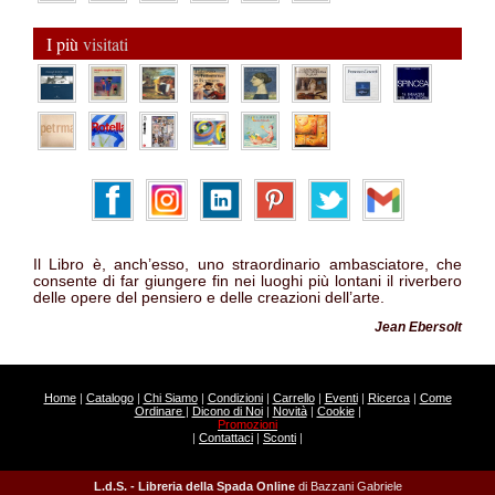
I più
visitati
Il Libro è, anch’esso, uno straordinario ambasciatore, che
consente di far giungere fin nei luoghi più lontani il riverbero
delle opere del pensiero e delle creazioni dell’arte.
Jean Ebersolt
Home
|
Catalogo
|
Chi Siamo
|
Condizioni
|
Carrello
|
Eventi
|
Ricerca
|
Come
Ordinare
|
Dicono di Noi
|
Novità
|
Cookie
|
Promozioni
|
Contattaci
|
Sconti
|
L.d.S. - Libreria della Spada Online
di Bazzani Gabriele