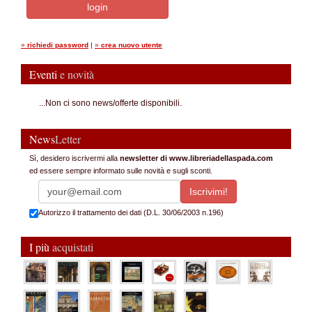
»
richiedi password
|
»
crea nuovo utente
Eventi
e novità
...Non ci sono news/offerte disponibili.
News
Letter
Sì, desidero iscrivermi alla
newsletter di www.libreriadellaspada.com
ed essere sempre informato sulle novità e sugli sconti.
Autorizzo il trattamento dei dati (D.L. 30/06/2003 n.196)
I più
acquistati