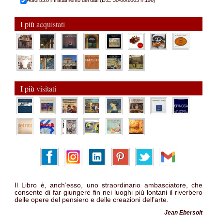
Autorizzo il trattamento dei dati (D.L. 30/06/2003 n.196)
I più
acquistati
I più
visitati
Il Libro è, anch’esso, uno straordinario ambasciatore, che
consente di far giungere fin nei luoghi più lontani il riverbero
delle opere del pensiero e delle creazioni dell’arte.
Jean Ebersolt