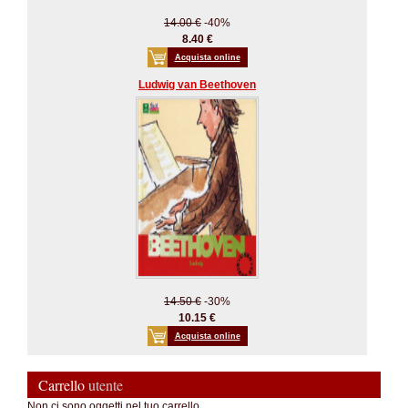
14.00 €
-40%
8.40 €
Acquista online
Ludwig van Beethoven
14.50 €
-30%
10.15 €
Acquista online
Carrello
utente
Non ci sono oggetti nel tuo carrello