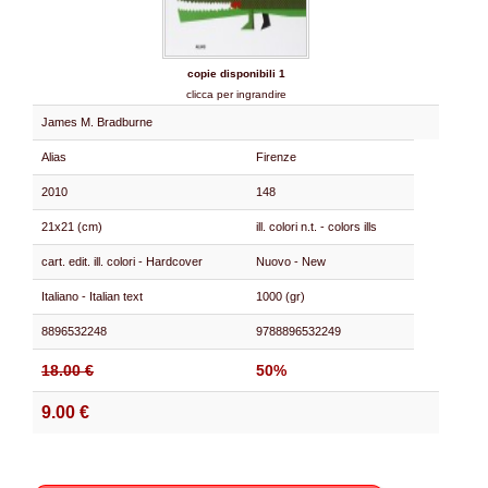
copie disponibili 1
clicca per ingrandire
James M. Bradburne
Alias
Firenze
2010
148
21x21 (cm)
ill. colori n.t. - colors ills
cart. edit. ill. colori - Hardcover
Nuovo - New
Italiano - Italian text
1000 (gr)
8896532248
9788896532249
18.00 €
50%
9.00 €