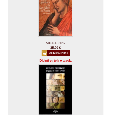
50.00 €
-30%
35.00 €
Acquista online
Dipinti su tela e tavola