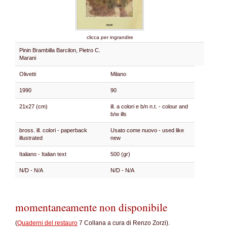
clicca per ingrandire
Pinin Brambilla Barcilon, Pietro C.
Marani
Olivetti
Milano
1990
90
21x27 (cm)
ill. a colori e b/n n.t. - colour and
b/w ills
bross. ill. colori - paperback
Usato come nuovo - used like
illustrated
new
Italiano - Italian text
500 (gr)
N/D - N/A
N/D - N/A
momentaneamente non disponibile
(
Quaderni del restauro
7 Collana a cura di Renzo Zorzi).