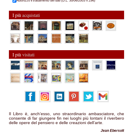
Autorizzo il trattamento dei dati (D.L. 30/06/2003 n.196)
I più
acquistati
I più
visitati
Il Libro è, anch’esso, uno straordinario ambasciatore, che
consente di far giungere fin nei luoghi più lontani il riverbero
delle opere del pensiero e delle creazioni dell’arte.
Jean Ebersolt