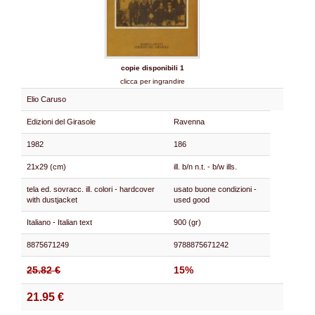
copie disponibili 1
clicca per ingrandire
Elio Caruso
Edizioni del Girasole
Ravenna
1982
186
21x29 (cm)
ill. b/n n.t. - b/w ills.
tela ed. sovracc. ill. colori - hardcover
usato buone condizioni -
with dustjacket
used good
Italiano - Italian text
900 (gr)
8875671249
9788875671242
25.82 €
15%
21.95 €