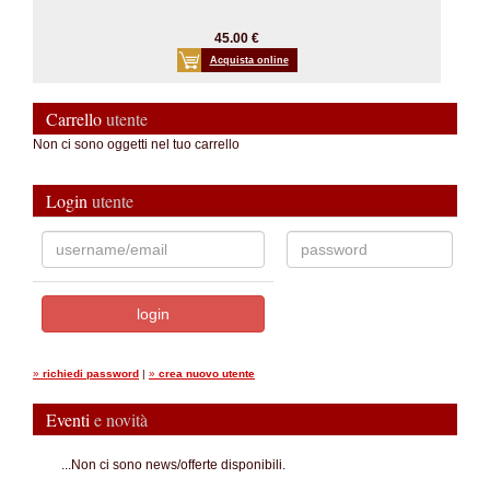
45.00 €
Acquista online
Carrello
utente
Non ci sono oggetti nel tuo carrello
Login
utente
»
richiedi password
|
»
crea nuovo utente
Eventi
e novità
...Non ci sono news/offerte disponibili.