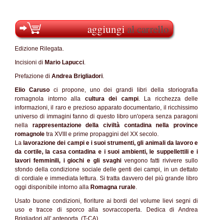
aggiungi
al carrello
Edizione Rilegata.
Incisioni di
Mario Lapucci
.
Prefazione di
Andrea Brigliadori
.
Elio Caruso
ci propone, uno dei grandi libri della storiografia
romagnola intorno alla
cultura dei campi
. La ricchezza delle
informazioni, il raro e prezioso apparato documentario, il ricchissimo
universo di immagini fanno di questo libro un'opera senza paragoni
nella
rappresentazione della civiltà contadina nella province
romagnole
tra XVIII e prime propaggini del XX secolo.
La
lavorazione dei campi e i suoi strumenti, gli animali da lavoro e
da cortile, la casa contadina e i suoi ambienti, le suppellettili e i
lavori femminili, i giochi e gli svaghi
vengono fatti rivivere sullo
sfondo della condizione sociale delle genti dei campi, in un dettato
di cordiale e immediata lettura. Si tratta davvero del più grande libro
oggi disponibile intorno alla
Romagna rurale
.
Usato buone condizioni, fioriture ai bordi del volume lievi segni di
uso e tracce di sporco alla sovraccoperta. Dedica di Andrea
Brigliadori all' anteporta. (T-CA)