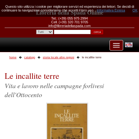
Questo sito utilizza i cookie per migliorare servizi ed esperienza dei lettori. Se decidi di
continuare la navigazione consideriamo che accetti il loro uso.
Libreria della Spada Online
Informativa Estesa
OK
Tel.: (+39) 055 975 2994
Cell. (+39) 320 701 9705
info@libreriadellaspada.com
home
catalogo
storia locale altre regioni
le incallite terre
Le incallite terre
Vita e lavoro nelle campagne forlivesi
dell'Ottocento