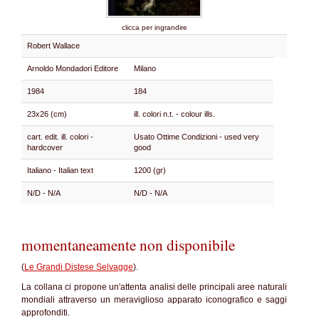
clicca per ingrandire
Robert Wallace
Arnoldo Mondadori Editore
Milano
1984
184
23x26 (cm)
ill. colori n.t. - colour ills.
cart. edit. ill. colori -
Usato Ottime Condizioni - used very
hardcover
good
Italiano - Italian text
1200 (gr)
N/D - N/A
N/D - N/A
momentaneamente non disponibile
(
Le Grandi Distese Selvagge
).
La collana ci propone un'attenta analisi delle principali aree naturali
mondiali attraverso un meraviglioso apparato iconografico e saggi
approfonditi.