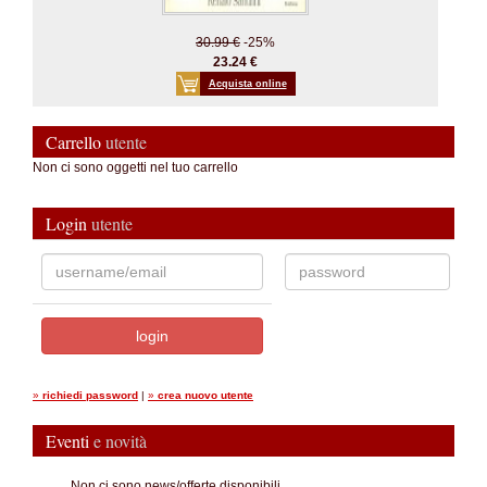
30.99 €
-25%
23.24 €
Acquista online
Carrello
utente
Non ci sono oggetti nel tuo carrello
Login
utente
»
richiedi password
|
»
crea nuovo utente
Eventi
e novità
...Non ci sono news/offerte disponibili.