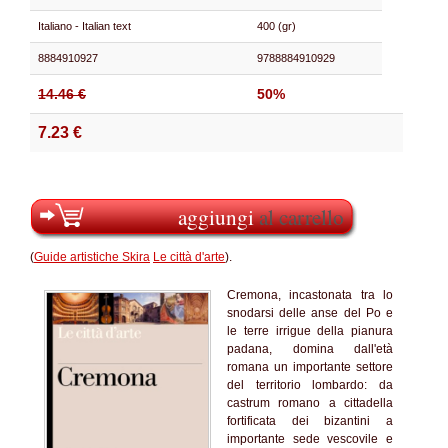
Italiano - Italian text
400 (gr)
8884910927
9788884910929
14.46 €
50%
7.23 €
aggiungi
al carrello
(
Guide artistiche Skira
Le città d'arte
).
Cremona, incastonata tra lo
snodarsi delle anse del Po e
le terre irrigue della pianura
padana, domina dall'età
romana un importante settore
del territorio lombardo: da
castrum romano a cittadella
fortificata dei bizantini a
importante sede vescovile e