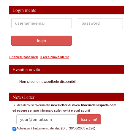
Login
utente
»
richiedi password
|
»
crea nuovo utente
Eventi
e novità
...Non ci sono news/offerte disponibili.
News
Letter
Sì, desidero iscrivermi alla
newsletter di www.libreriadellaspada.com
ed essere sempre informato sulle novità e sugli sconti.
Autorizzo il trattamento dei dati (D.L. 30/06/2003 n.196)