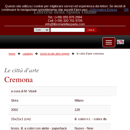
Questo sito utilizza i cookie per migliorare servizi ed esperienza dei lettori. Se decidi di
continuare la navigazione consideriamo che accetti il loro uso.
Libreria della Spada Online
Informativa Estesa
OK
Tel.: (+39) 055 975 2994
Cell. (+39) 320 701 9705
info@libreriadellaspada.com
home
catalogo
storia locale altre regioni
le città d'arte cremona
Le città d'arte
Cremona
a cura di M. Visioli
Skira
Milano
2002
128
15x21x1 (cm)
ill. colori n.t. - colors ills
bross. ill. a colori con alette - paperback
Nuovo - New