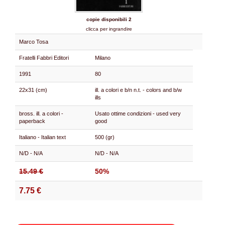
copie disponibili 2
clicca per ingrandire
Marco Tosa
Fratelli Fabbri Editori
Milano
1991
80
22x31 (cm)
ill. a colori e b/n n.t. - colors and b/w
ills
bross. ill. a colori -
Usato ottime condizioni - used very
paperback
good
Italiano - Italian text
500 (gr)
N/D - N/A
N/D - N/A
15.49 €
50%
7.75 €