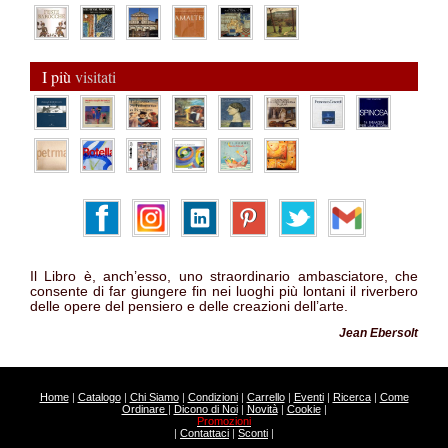
I più
visitati
Il Libro è, anch’esso, uno straordinario ambasciatore, che
consente di far giungere fin nei luoghi più lontani il riverbero
delle opere del pensiero e delle creazioni dell’arte.
Jean Ebersolt
Home
|
Catalogo
|
Chi Siamo
|
Condizioni
|
Carrello
|
Eventi
|
Ricerca
|
Come
Ordinare
|
Dicono di Noi
|
Novità
|
Cookie
|
Promozioni
|
Contattaci
|
Sconti
|