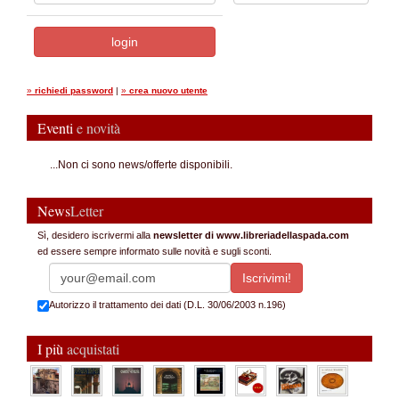
»
richiedi password
|
»
crea nuovo utente
Eventi
e novità
...Non ci sono news/offerte disponibili.
News
Letter
Sì, desidero iscrivermi alla
newsletter di www.libreriadellaspada.com
ed essere sempre informato sulle novità e sugli sconti.
Autorizzo il trattamento dei dati (D.L. 30/06/2003 n.196)
I più
acquistati