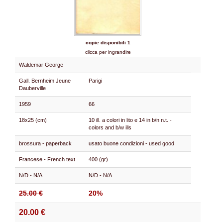
copie disponibili 1
clicca per ingrandire
Waldemar George
Gall. Bernheim Jeune
Parigi
Dauberville
1959
66
18x25 (cm)
10 ill. a colori in lito e 14 in b/n n.t. -
colors and b/w ills
brossura - paperback
usato buone condizioni - used good
Francese - French text
400 (gr)
N/D - N/A
N/D - N/A
25.00 €
20%
20.00 €