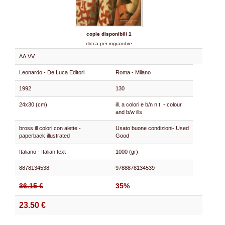
copie disponibili 1
clicca per ingrandire
AA.VV.
Leonardo - De Luca Editori
Roma - Milano
1992
130
24x30 (cm)
ill. a colori e b/n n.t. - colour
and b/w ills
bross.ill colori con alette -
Usato buone condizioni- Used
paperback illustrated
Good
Italiano - Italian text
1000 (gr)
8878134538
9788878134539
36.15 €
35%
23.50 €