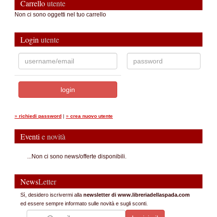
Carrello
utente
Non ci sono oggetti nel tuo carrello
Login
utente
»
richiedi password
|
»
crea nuovo utente
Eventi
e novità
...Non ci sono news/offerte disponibili.
News
Letter
Sì, desidero iscrivermi alla
newsletter di www.libreriadellaspada.com
ed essere sempre informato sulle novità e sugli sconti.