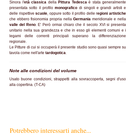
Sinora l'
età classica
della
Pittura Tedesca
è stata generalmente
presentata sotto il profilo
monografico
di singoli e grandi artisti e
delle rispettive
scuole
, oppure sotto il profilo delle r
egioni artistiche
che ebbero fisionomia propria nella
Germania
meridionale e nella
valle del Reno
. E' Però ormai chiaro che il secolo XVI si presenta
unitario nella sua grandezza e che in esso gli elementi comuni e i
legami delle correnti principali superano la differenziazione
regionale.
Le Pitture di cui si occuperà il presente studio sono quasi sempre su
tavola come nell'arte
tardogotica
.
Note alle condizioni del volume
Usato buone condizioni, strappetti alla sovraccoperta, segni d'uso
alla copertina. (T-CA)
Potrebbero interessarti anche...