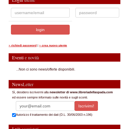
»
richiedi password
|
»
crea nuovo utente
Eventi
e novità
...Non ci sono news/offerte disponibili.
News
Letter
Sì, desidero iscrivermi alla
newsletter di www.libreriadellaspada.com
ed essere sempre informato sulle novità e sugli sconti.
Autorizzo il trattamento dei dati (D.L. 30/06/2003 n.196)
I più
acquistati