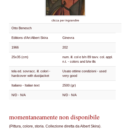
clicca per ingrandire
Otto Benesch
Editions d'Art Albert Skira
Ginevra
1966
202
25x35 (cm)
num. ill. col e b/n 89 tavv. col. appl.
n.t. - colors and b/w ills
tela ed. sovracc. ill. colori -
Usato ottime condizioni - used
hardcover with dustjacket
very good
Italiano - Italian text
2500 (gr)
N/D - N/A
N/D - N/A
momentaneamente non disponibile
(Pittura, colore, storia. Collezione diretta da Albert Skira).