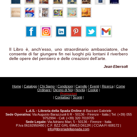
Il Libro è, anch’esso, uno straordinario ambasciatore, che
consente di far giungere fin nei luoghi più lontani il riverbero
delle opere del pensiero e delle creazioni dell’arte.
Jean Ebersolt
Home
|
Catalogo
|
Chi Siamo
|
Condizioni
|
Carrello
|
Eventi
|
Ricerca
|
Come
Ordinare
|
Dicono di Noi
|
Novità
|
Cookie
|
Promozioni
|
Contattaci
|
Sconti
|
L.d.S. - Libreria della Spada Online
di Bazzani Gabriele
Sede Operativa:
Via Augusto Barazzuoli 6 R - 50136 - Firenze - Italia | Tel. (+39) 055
9752994 - Cell. (+39) 320 7019705
Sede Legale:
Via Adriano Mari, 5 - 50136 - Firenze - Italia
P.Iva 06192950480 | C.F. BZZ GRL 69M13 D612R | CCIAA FI 608172 |
info@libreriadellaspada.com