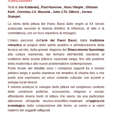
(
Pitture Europee
).
Testi di
Jos Koldeweij , Paul Huvenne , Hans Vlieghe , Ghislain
Kieft , Christina J.A. Wansink , John J.Th. Sillevis , Jeroen
Stumpel.
La storia della pittura dei Paesi Bassi dalle origini al XX secolo
analizzata secondo le diverse direttrici di influenza, di stile e di
committenza, con un ricco repertorio di immagini.
L'intero percorso dell'
arte dei Paesi Bassi
, dalla
tradizione
romanica
al sorgere dello spirito analitico e all'elaborazione della
tecnica ad olio; dalla grande stagione del
Rinascimento fiammingo
alla cultura manierista; dal formarsi dell'identità olandese al
costituirsi della scuola pittorica nazionale belga, fino alle poetiche
della modernità e alle nuove problematiche contemporanee.
Punto focale del dibattito sono i complessi rapporti tra il mondo
artistico belga e quello olandese nel tentativo di chiarire fino a che
punto essi esprimano un unico contesto culturale con accenti e
sviluppi locali diversi.
Il volume analizza lo sviluppo della pittura nel complesso contesto
delle condizioni politiche, economiche, religiose e sociali,
affrontando diversi livelli di lettura che vanno da una particolare
attenzione all'aspetto tecnico-scientifico-materiale all'
approccio
iconologico
, dalla composizione alle forme, al colore e ai valori
materici dei soggetti raffigurati.