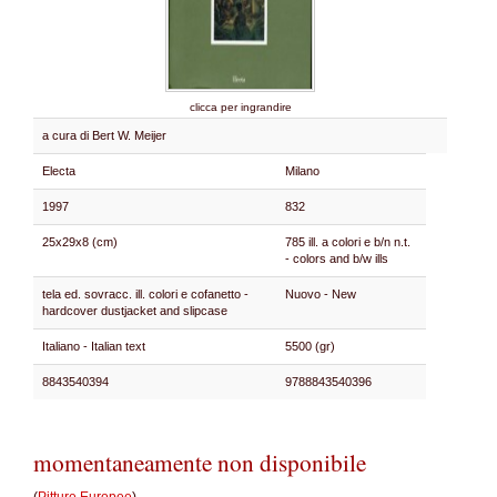
clicca per ingrandire
a cura di Bert W. Meijer
Electa
Milano
1997
832
25x29x8 (cm)
785 ill. a colori e b/n n.t.
- colors and b/w ills
tela ed. sovracc. ill. colori e cofanetto -
Nuovo - New
hardcover dustjacket and slipcase
Italiano - Italian text
5500 (gr)
8843540394
9788843540396
momentaneamente non disponibile