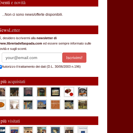
Eventi
e novità
...Non ci sono news/offerte disponibili.
News
Letter
ì, desidero iscrivermi alla
newsletter di
ww.libreriadellaspada.com
ed essere sempre informato sulle
ovità e sugli sconti.
Autorizzo il trattamento dei dati (D.L. 30/06/2003 n.196)
 più
acquistati
 più
visitati