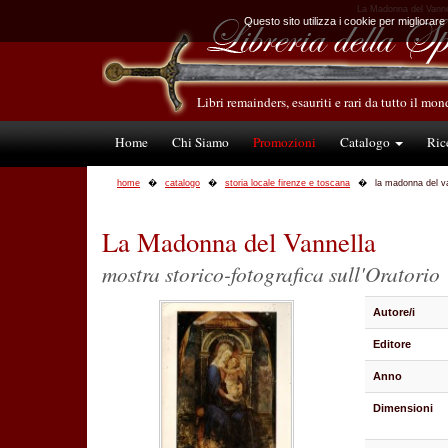
La Madonna del Vannella
Questo sito utilizza i cookie per migliorare
Libri remainders, esauriti e rari da tutto il mo
Home
Chi Siamo
Promozioni
Catalogo
Ric
home
catalogo
storia locale firenze e toscana
la madonna del v
La Madonna del Vannella
mostra storico-fotografica sull'Oratorio
Autore/i
Editore
Anno
Dimensioni