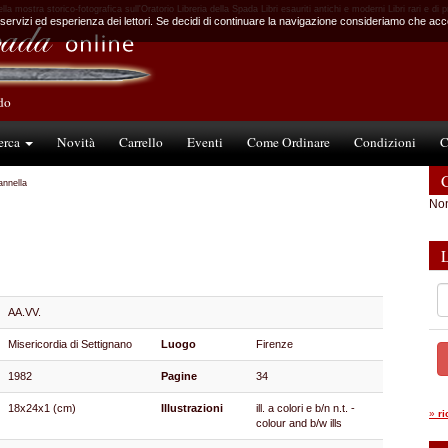
 mostra storico-fotografica sull'Oratorio Libreria della Spada Libri esauriti antichi e moderni Libri rari e di 
 servizi ed esperienza dei lettori. Se decidi di continuare la navigazione consideriamo che accet
ndo
erca
Novità
Carrello
Eventi
Come Ordinare
Condizioni
C
C
annella
Non
AA.VV.
Misericordia di Settignano
Luogo
Firenze
1982
Pagine
34
18x24x1 (cm)
Illustrazioni
ill. a colori e b/n n.t. -
»
r
colour and b/w ills