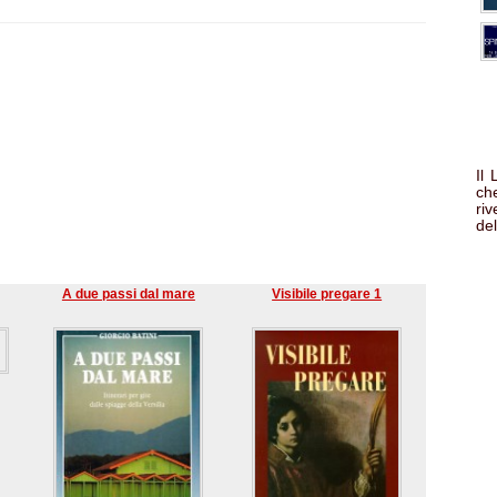
Il
che
ri
del
A due passi dal mare
Visibile pregare 1