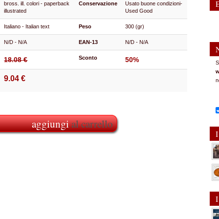
bross. ill. colori - paperback
Conservazione
Usato buone condizioni-
illustrated
Used Good
Italiano - Italian text
Peso
300 (gr)
N/D - N/A
EAN-13
N/D - N/A
Sconto
18.08 €
50%
S
w
9.04 €
n
aggiungi
al carrello
I
I