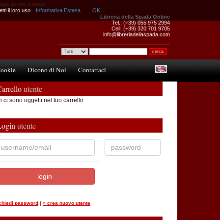
pregio da tutto il mondo
ti il loro uso.
Informativa Estesa
OK
Libreria della Spada Online
Tel.: (+39) 055 975 2994
Cell. (+39) 320 701 9705
info@libreriadellaspada.com
ookie
Dicono di Noi
Contattaci
arrello
utente
 ci sono oggetti nel tuo carrello
Login
utente
ichiedi password
|
»
crea nuovo utente