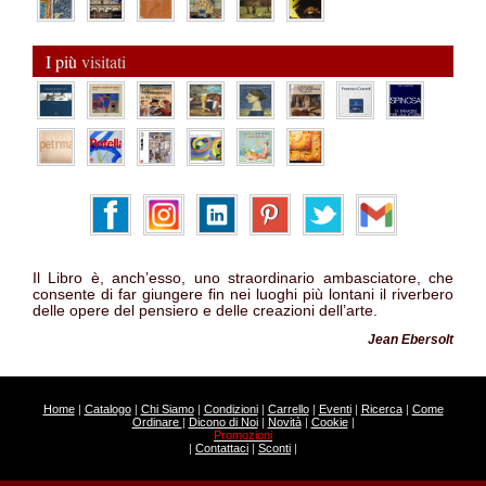
I più
visitati
Il Libro è, anch’esso, uno straordinario ambasciatore, che
consente di far giungere fin nei luoghi più lontani il riverbero
delle opere del pensiero e delle creazioni dell’arte.
Jean Ebersolt
Home
|
Catalogo
|
Chi Siamo
|
Condizioni
|
Carrello
|
Eventi
|
Ricerca
|
Come
Ordinare
|
Dicono di Noi
|
Novità
|
Cookie
|
Promozioni
|
Contattaci
|
Sconti
|