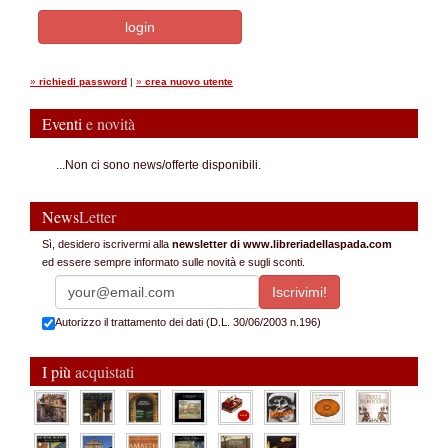
»
richiedi password
|
»
crea nuovo utente
Eventi
e novità
...Non ci sono news/offerte disponibili.
News
Letter
Sì, desidero iscrivermi alla
newsletter di www.libreriadellaspada.com
ed essere sempre informato sulle novità e sugli sconti.
Autorizzo il trattamento dei dati (D.L. 30/06/2003 n.196)
I più
acquistati