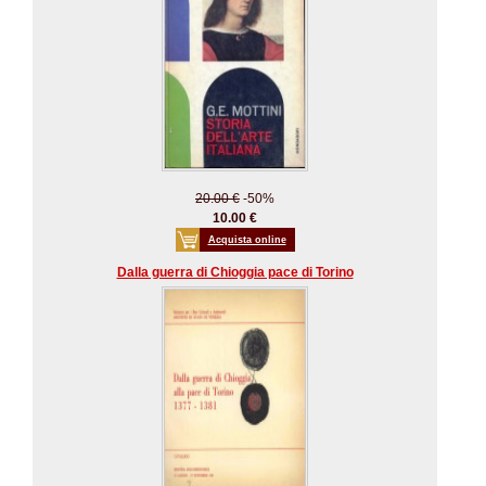
20.00 €
-50%
10.00 €
Acquista online
Dalla guerra di Chioggia pace di Torino