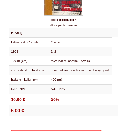
copie disponibili 4
clicca per ingrandire
E. Krieg
Editions de Crémille
Ginevra
1969
242
12x18 (cm)
tavv. b/n f.t. cartine - b/w ills
cart. edit. ill. - Hardcover
Usato ottime condizioni - used very good
Italiano - Italian text
400 (gr)
N/D - N/A
N/D - N/A
10.00 €
50%
5.00 €