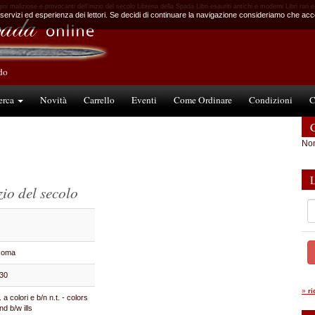
ni maliziose e provocanti dell'inizio del secolo Libreria della Spada Libri esauriti antichi e moderni Libri rari e
 servizi ed esperienza dei lettori. Se decidi di continuare la navigazione consideriamo che accet
ndo
erca
Novità
Carrello
Eventi
Come Ordinare
Condizioni
C
C
Non
zio del secolo
Roma
30
»
r
ll. a colori e b/n n.t. - colors
nd b/w ills