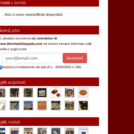
Eventi
e novità
...Non ci sono news/offerte disponibili.
News
Letter
ì, desidero iscrivermi alla
newsletter di
ww.libreriadellaspada.com
ed essere sempre informato sulle
ovità e sugli sconti.
Autorizzo il trattamento dei dati (D.L. 30/06/2003 n.196)
 più
acquistati
 più
visitati