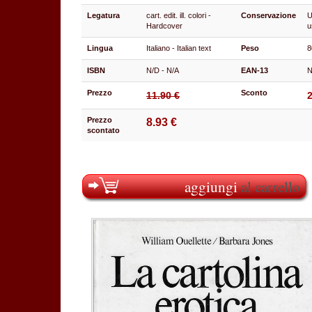
Legatura
cart. edit. ill. colori -
Conservazione
U
Hardcover
u
Lingua
Italiano - Italian text
Peso
8
ISBN
N/D - N/A
EAN-13
N
Prezzo
Sconto
11.90 €
Prezzo
8.93 €
scontato
aggiungi
al carrello