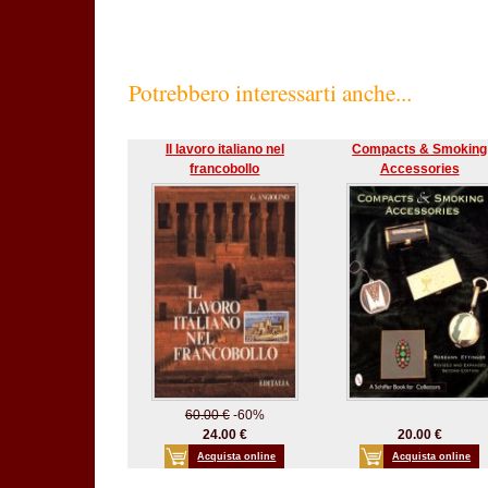
Potrebbero interessarti anche...
Il lavoro italiano nel
Compacts & Smoking
francobollo
Accessories
60.00 €
-60%
24.00 €
20.00 €
Acquista online
Acquista online