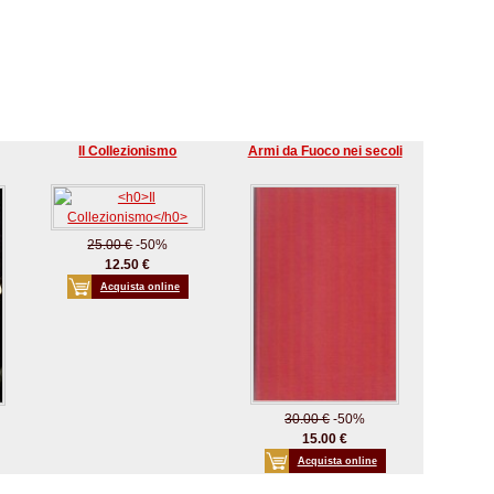
Il Collezionismo
Armi da Fuoco nei secoli
25.00 €
-50%
12.50 €
Acquista online
30.00 €
-50%
15.00 €
Acquista online