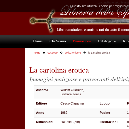
La cartolina erotica Immagi
Questo sito utilizza i cookie per migliorare
Libri remainders, esauriti e rari da tutto il mo
Home
Chi Siamo
Promozioni
Catalogo
Ric
home
catalogo
collezionismo
la cartolina erotica
La cartolina erotica
Immagini maliziose e provocanti dell'ini
Autore/i
William Ouellette,
Barbara Jones
Editore
Cesco Ciapanna
Luogo
Anno
1982
Pagine
1
Dimensioni
20x26x1 (cm)
Illustrazioni
i
a