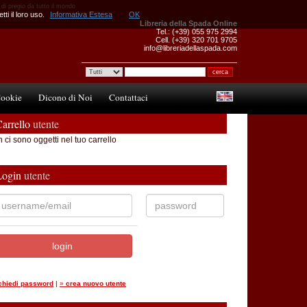
 di pregio da tutto il mondo
ti il loro uso.
Informativa Estesa
OK
Libreria della Spada Online
Tel.: (+39) 055 975 2994
Cell. (+39) 320 701 9705
info@libreriadellaspada.com
ookie
Dicono di Noi
Contattaci
arrello
utente
 ci sono oggetti nel tuo carrello
Login
utente
ichiedi password
|
»
crea nuovo utente