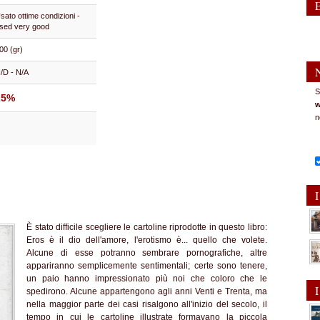
sato ottime condizioni -
sed very good
00 (gr)
/D - N/A
S
25%
w
n
I
È stato difficile scegliere le cartoline riprodotte in questo libro:
Eros è il dio dell'amore, l'erotismo è... quello che volete.
Alcune di esse potranno sembrare pornografiche, altre
appariranno semplicemente sentimentali; certe sono tenere,
un paio hanno impressionato più noi che coloro che le
I
spedirono. Alcune appartengono agli anni Venti e Trenta, ma
nella maggior parte dei casi risalgono all'inizio del secolo, il
tempo in cui le cartoline illustrate formavano la piccola