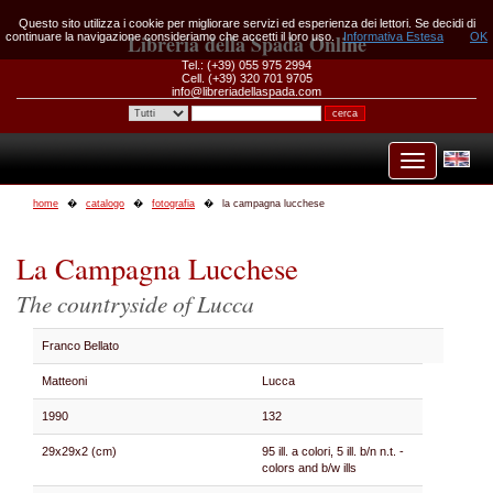
Questo sito utilizza i cookie per migliorare servizi ed esperienza dei lettori. Se decidi di
continuare la navigazione consideriamo che accetti il loro uso.
Libreria della Spada Online
Informativa Estesa
OK
Tel.: (+39) 055 975 2994
Cell. (+39) 320 701 9705
info@libreriadellaspada.com
home
catalogo
fotografia
la campagna lucchese
La Campagna Lucchese
The countryside of Lucca
Franco Bellato
Matteoni
Lucca
1990
132
29x29x2 (cm)
95 ill. a colori, 5 ill. b/n n.t. -
colors and b/w ills