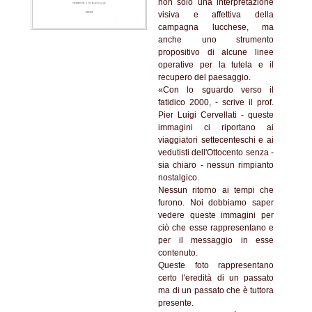
non solo una interpretazione
visiva e affettiva della
campagna lucchese, ma
anche uno strumento
propositivo di alcune linee
operative per la tutela e il
recupero del paesaggio.
«Con lo sguardo verso il
fatidico 2000, - scrive il prof.
Pier Luigi Cervellati - queste
immagini ci riportano ai
viaggiatori settecenteschi e ai
vedutisti dell'Ottocento senza -
sia chiaro - nessun rimpianto
nostalgico.
Nessun ritorno ai tempi che
furono. Noi dobbiamo saper
vedere queste immagini per
ciò che esse rappresentano e
per il messaggio in esse
contenuto.
Queste foto rappresentano
certo l'eredità di un passato
ma di un passato che è tuttora
presente.