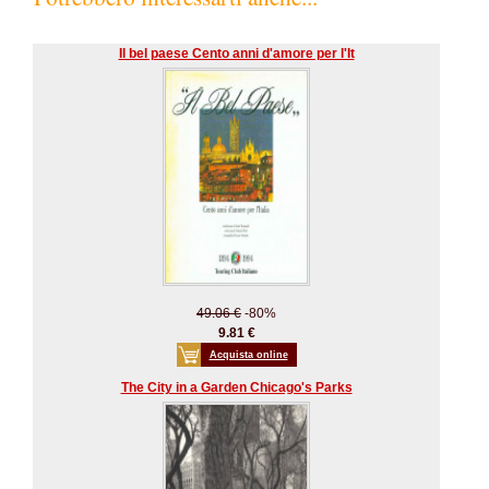
Il bel paese Cento anni d'amore per l'It
49.06 €
-80%
9.81 €
Acquista online
The City in a Garden Chicago's Parks