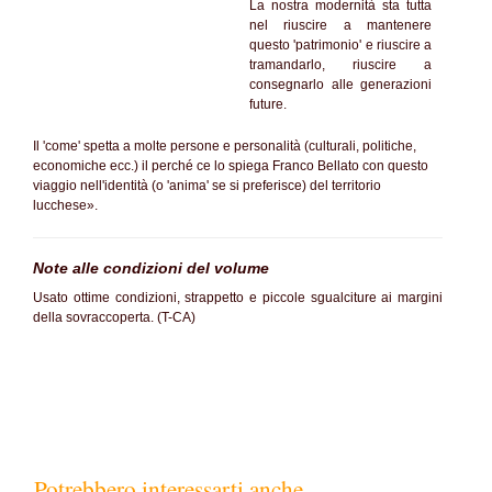
La nostra modernità sta tutta
nel riuscire a mantenere
questo 'patrimonio' e riuscire a
tramandarlo, riuscire a
consegnarlo alle generazioni
future.
Il 'come' spetta a molte persone e personalità (culturali, politiche,
economiche ecc.) il perché ce lo spiega Franco Bellato con questo
viaggio nell'identità (o 'anima' se si preferisce) del territorio
lucchese».
Note alle condizioni del volume
Usato ottime condizioni, strappetto e piccole sgualciture ai margini
della sovraccoperta. (T-CA)
Potrebbero interessarti anche...