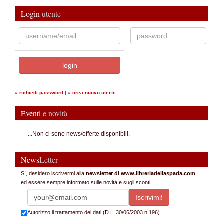
Login
utente
»
richiedi password
|
»
crea nuovo utente
Eventi
e novità
...Non ci sono news/offerte disponibili.
News
Letter
Sì, desidero iscrivermi alla
newsletter di www.libreriadellaspada.com
ed essere sempre informato sulle novità e sugli sconti.
Autorizzo il trattamento dei dati (D.L. 30/06/2003 n.196)