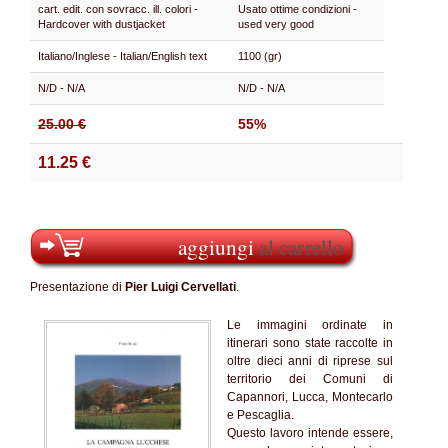
cart. edit. con sovracc. ill. colori -
Usato ottime condizioni -
Hardcover with dustjacket
used very good
Italiano/Inglese - Italian/English text
1100 (gr)
N/D - N/A
N/D - N/A
25.00 €
55%
11.25 €
aggiungi
al carrello
Presentazione di
Pier Luigi Cervellati
.
Le immagini ordinate in
itinerari sono state raccolte in
oltre dieci anni di riprese sul
territorio dei Comuni di
Capannori, Lucca, Montecarlo
e Pescaglia.
Questo lavoro intende essere,