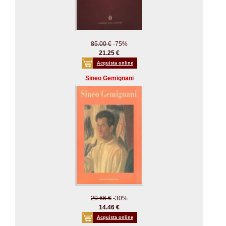
85.00 €
-75%
21.25 €
Acquista online
Sineo Gemignani
20.66 €
-30%
14.46 €
Acquista online