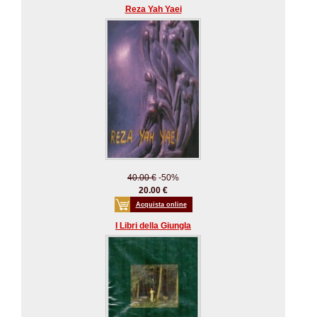
Reza Yah Yaei
40.00 €
-50%
20.00 €
Acquista online
I Libri della Giungla