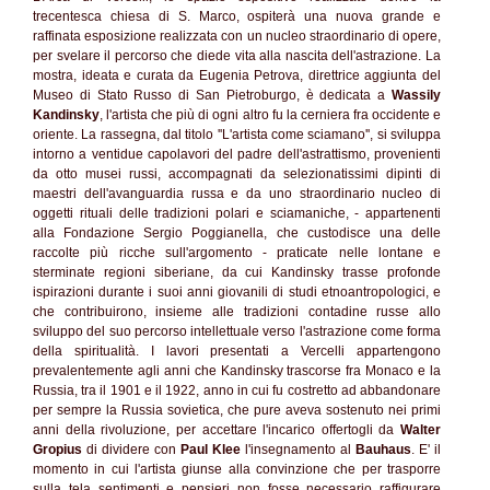
trecentesca chiesa di S. Marco, ospiterà una nuova grande e
raffinata esposizione realizzata con un nucleo straordinario di opere,
per svelare il percorso che diede vita alla nascita dell'astrazione. La
mostra, ideata e curata da Eugenia Petrova, direttrice aggiunta del
Museo di Stato Russo di San Pietroburgo, è dedicata a
Wassily
Kandinsky
, l'artista che più di ogni altro fu la cerniera fra occidente e
oriente. La rassegna, dal titolo ''L'artista come sciamano'', si sviluppa
intorno a ventidue capolavori del padre dell'astrattismo, provenienti
da otto musei russi, accompagnati da selezionatissimi dipinti di
maestri dell'avanguardia russa e da uno straordinario nucleo di
oggetti rituali delle tradizioni polari e sciamaniche, - appartenenti
alla Fondazione Sergio Poggianella, che custodisce una delle
raccolte più ricche sull'argomento - praticate nelle lontane e
sterminate regioni siberiane, da cui Kandinsky trasse profonde
ispirazioni durante i suoi anni giovanili di studi etnoantropologici, e
che contribuirono, insieme alle tradizioni contadine russe allo
sviluppo del suo percorso intellettuale verso l'astrazione come forma
della spiritualità. I lavori presentati a Vercelli appartengono
prevalentemente agli anni che Kandinsky trascorse fra Monaco e la
Russia, tra il 1901 e il 1922, anno in cui fu costretto ad abbandonare
per sempre la Russia sovietica, che pure aveva sostenuto nei primi
anni della rivoluzione, per accettare l'incarico offertogli da
Walter
Gropius
di dividere con
Paul Klee
l'insegnamento al
Bauhaus
. E' il
momento in cui l'artista giunse alla convinzione che per trasporre
sulla tela sentimenti e pensieri non fosse necessario raffigurare