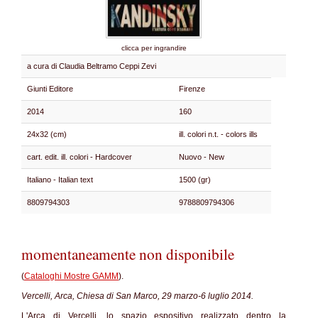
clicca per ingrandire
a cura di Claudia Beltramo Ceppi Zevi
Giunti Editore
Firenze
2014
160
24x32 (cm)
ill. colori n.t. - colors ills
cart. edit. ill. colori - Hardcover
Nuovo - New
Italiano - Italian text
1500 (gr)
8809794303
9788809794306
momentaneamente non disponibile
(
Cataloghi Mostre GAMM
).
Vercelli, Arca, Chiesa di San Marco, 29 marzo-6 luglio 2014.
L'Arca di Vercelli, lo spazio espositivo realizzato dentro la