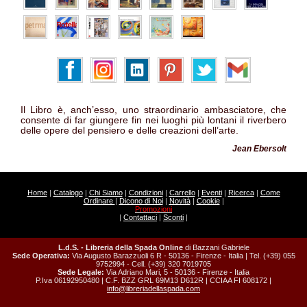
Il Libro è, anch’esso, uno straordinario ambasciatore, che
consente di far giungere fin nei luoghi più lontani il riverbero
delle opere del pensiero e delle creazioni dell’arte.
Jean Ebersolt
Home
|
Catalogo
|
Chi Siamo
|
Condizioni
|
Carrello
|
Eventi
|
Ricerca
|
Come
Ordinare
|
Dicono di Noi
|
Novità
|
Cookie
|
Promozioni
|
Contattaci
|
Sconti
|
L.d.S. - Libreria della Spada Online
di Bazzani Gabriele
Sede Operativa:
Via Augusto Barazzuoli 6 R - 50136 - Firenze - Italia | Tel. (+39) 055
9752994 - Cell. (+39) 320 7019705
Sede Legale:
Via Adriano Mari, 5 - 50136 - Firenze - Italia
P.Iva 06192950480 | C.F. BZZ GRL 69M13 D612R | CCIAA FI 608172 |
info@libreriadellaspada.com