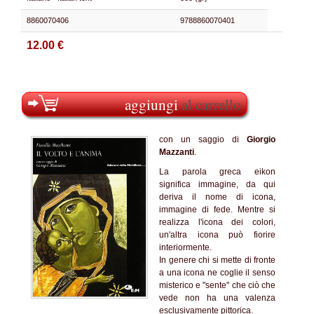
8860070406
9788860070401
12.00 €
aggiungi
al carrello
con un saggio di
Giorgio
Mazzanti
.
La parola greca eikon
significa immagine, da qui
deriva il nome di icona,
immagine di fede. Mentre si
realizza l'icona dei colori,
un'altra icona può fiorire
interiormente.
In genere chi si mette di fronte
a una icona ne coglie il senso
misterico e "sente" che ciò che
vede non ha una valenza
esclusivamente pittorica.