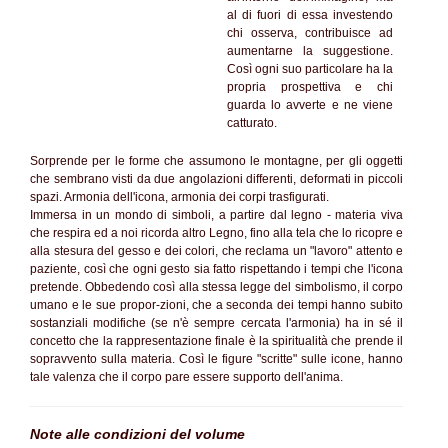
al di fuori di essa investendo
chi osserva, contribuisce ad
aumentarne la suggestione.
Così ogni suo particolare ha la
propria prospettiva e chi
guarda lo avverte e ne viene
catturato.
Sorprende per le forme che assumono le montagne, per gli oggetti
che sembrano visti da due angolazioni differenti, deformati in piccoli
spazi. Armonia dell'icona, armonia dei corpi trasfigurati.
Immersa in un mondo di simboli, a partire dal legno - materia viva
che respira ed a noi ricorda altro Legno, fino alla tela che lo ricopre e
alla stesura del gesso e dei colori, che reclama un "lavoro" attento e
paziente, così che ogni gesto sia fatto rispettando i tempi che l'icona
pretende. Obbedendo così alla stessa legge del simbolismo, il corpo
umano e le sue propor-zioni, che a seconda dei tempi hanno subito
sostanziali modifiche (se n'è sempre cercata l'armonia) ha in sé il
concetto che la rappresentazione finale è la spiritualità che prende il
sopravvento sulla materia. Così le figure "scritte" sulle icone, hanno
tale valenza che il corpo pare essere supporto dell'anima.
Note alle condizioni del volume