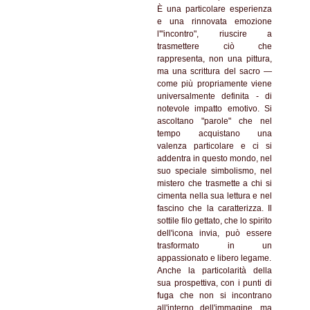
È una particolare esperienza
e una rinnovata emozione
l'"incontro", riuscire a
trasmettere ciò che
rappresenta, non una pittura,
ma una scrittura del sacro —
come più propriamente viene
universalmente definita - di
notevole impatto emotivo. Si
ascoltano "parole" che nel
tempo acquistano una
valenza particolare e ci si
addentra in questo mondo, nel
suo speciale simbolismo, nel
mistero che trasmette a chi si
cimenta nella sua lettura e nel
fascino che la caratterizza. Il
sottile filo gettato, che lo spirito
dell'icona invia, può essere
trasformato in un
appassionato e libero legame.
Anche la particolarità della
sua prospettiva, con i punti di
fuga che non si incontrano
all'interno dell'immagine, ma