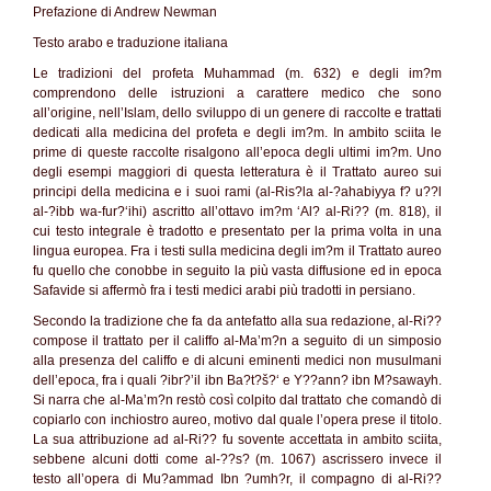
Prefazione di Andrew Newman
Testo arabo e traduzione italiana
Le tradizioni del profeta Muhammad (m. 632) e degli im?m
comprendono delle istruzioni a carattere medico che sono
all’origine, nell’Islam, dello sviluppo di un genere di raccolte e trattati
dedicati alla medicina del profeta e degli im?m. In ambito sciita le
prime di queste raccolte risalgono all’epoca degli ultimi im?m. Uno
degli esempi maggiori di questa letteratura è il Trattato aureo sui
principi della medicina e i suoi rami (al-Ris?la al-?ahabiyya f? u??l
al-?ibb wa-fur?‘ihi) ascritto all’ottavo im?m ‘Al? al-Ri?? (m. 818), il
cui testo integrale è tradotto e presentato per la prima volta in una
lingua europea. Fra i testi sulla medicina degli im?m il Trattato aureo
fu quello che conobbe in seguito la più vasta diffusione ed in epoca
Safavide si affermò fra i testi medici arabi più tradotti in persiano.
Secondo la tradizione che fa da antefatto alla sua redazione, al-Ri??
compose il trattato per il califfo al-Ma’m?n a seguito di un simposio
alla presenza del califfo e di alcuni eminenti medici non musulmani
dell’epoca, fra i quali ?ibr?’il ibn Ba?t?š?‘ e Y??ann? ibn M?sawayh.
Si narra che al-Ma’m?n restò così colpito dal trattato che comandò di
copiarlo con inchiostro aureo, motivo dal quale l’opera prese il titolo.
La sua attribuzione ad al-Ri?? fu sovente accettata in ambito sciita,
sebbene alcuni dotti come al-??s? (m. 1067) ascrissero invece il
testo all’opera di Mu?ammad Ibn ?umh?r, il compagno di al-Ri??