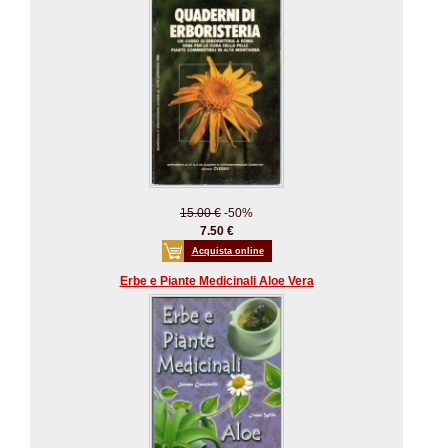
15.00 €
-50%
7.50 €
Acquista online
Erbe e Piante Medicinali Aloe Vera