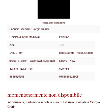
clicca per ingrandire
Fabrizio Speziale, Giorgio Giurini
Officina di Studi Medievali
Palermo
2009
184
14x21 (cm)
non illustrato - not illustrated
bross. ill. colori - paperback illustrated
Nuovo - New
Italiano - Italian Text
600 (gr)
8888615903
9788888615905
momentaneamente non disponibile
Introduzione, traduzione e note a cura di Fabrizio Speziale e Giorgio
Giurini