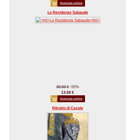
Acquista online
Le Residenze Sabaude
30.00 €
-55%
13.50 €
Acquista online
Ritratto di Casale