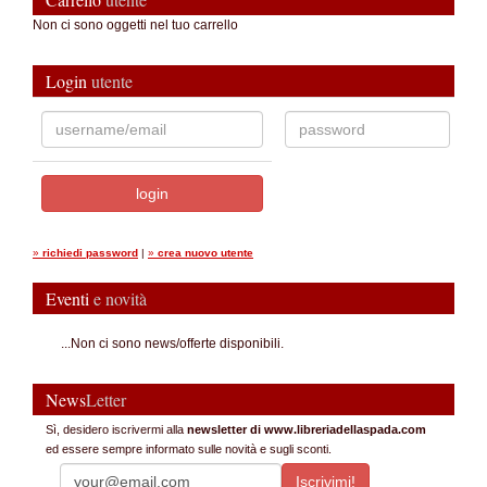
Non ci sono oggetti nel tuo carrello
Login
utente
»
richiedi password
|
»
crea nuovo utente
Eventi
e novità
...Non ci sono news/offerte disponibili.
News
Letter
Sì, desidero iscrivermi alla
newsletter di www.libreriadellaspada.com
ed essere sempre informato sulle novità e sugli sconti.