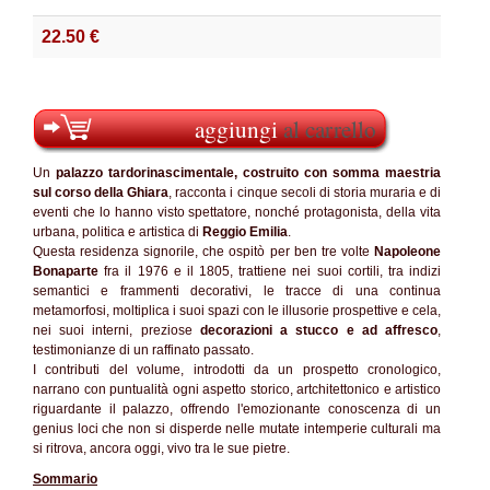
22.50 €
aggiungi
al carrello
Un
palazzo tardorinascimentale, costruito con somma maestria
sul corso della Ghiara
, racconta i cinque secoli di storia muraria e di
eventi che lo hanno visto spettatore, nonché protagonista, della vita
urbana, politica e artistica di
Reggio Emilia
.
Questa residenza signorile, che ospitò per ben tre volte
Napoleone
Bonaparte
fra il 1976 e il 1805, trattiene nei suoi cortili, tra indizi
semantici e frammenti decorativi, le tracce di una continua
metamorfosi, moltiplica i suoi spazi con le illusorie prospettive e cela,
nei suoi interni, preziose
decorazioni a stucco e ad affresco
,
testimonianze di un raffinato passato.
I contributi del volume, introdotti da un prospetto cronologico,
narrano con puntualità ogni aspetto storico, artchitettonico e artistico
riguardante il palazzo, offrendo l'emozionante conoscenza di un
genius loci che non si disperde nelle mutate intemperie culturali ma
si ritrova, ancora oggi, vivo tra le sue pietre.
Sommario