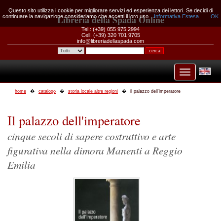
Questo sito utilizza i cookie per migliorare servizi ed esperienza dei lettori. Se decidi di
continuare la navigazione consideriamo che accetti il loro uso.
Libreria della Spada Online
Informativa Estesa
OK
Tel.: (+39) 055 975 2994
Cell. (+39) 320 701 9705
info@libreriadellaspada.com
home
catalogo
storia locale altre regioni
il palazzo dell'imperatore
Il palazzo dell'imperatore
cinque secoli di sapere costruttivo e arte
figurativa nella dimora Manenti a Reggio
Emilia