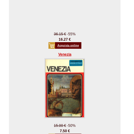
36.15 €
-55%
16.27 €
Acquista online
Venezia
15.00 €
-50%
7.50 €