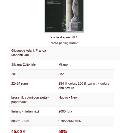
copie disponibili 1
clicca per ingrandire
Giuseppe Adani, Franca
Manenti Valli
Silvana Editoriale
Milano
2010
382
22x24 (cm)
254 ill. colori, 100 ill. b/n n.t. - colors
and b/w ills
bross. ill. colori con alette -
Nuovo - New
paperback
Italiano - Italian text
2000 (gr)
8836617646
9788836617647
45.00 €
50%