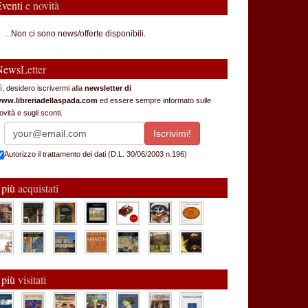
Eventi
e novità
...Non ci sono news/offerte disponibili.
News
Letter
ì, desidero iscrivermi alla
newsletter di
ww.libreriadellaspada.com
ed essere sempre informato sulle
ovità e sugli sconti.
Autorizzo il trattamento dei dati (D.L. 30/06/2003 n.196)
 più
acquistati
 più
visitati