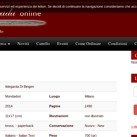
eria della Spada - Il libro delle opere divine - Libri esauriti antichi e moderni. Libri rari e di pregio da tutto il 
 servizi ed esperienza dei lettori. Se decidi di continuare la navigazione consideriamo che accet
ndo
erca
Novità
Carrello
Eventi
Come Ordinare
Condizioni
C
C
Non
Ildegarda Di Bingen
Mondadori
Luogo
Milano
2014
Pagine
1490
11x17 (cm)
Illustrazioni
non illustrato
bross. - paperback
Conservazione
Nuovo - New
»
r
Italiano - Italian Text
Peso
700 (gr)