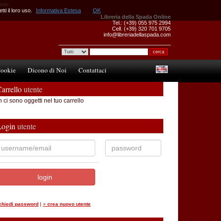
mondo
ti il loro uso.
Informativa Estesa
OK
Libreria della Spada Online
Tel.: (+39) 055 975 2994
Cell. (+39) 320 701 9705
info@libreriadellaspada.com
ookie
Dicono di Noi
Contattaci
arrello
utente
 ci sono oggetti nel tuo carrello
Login
utente
ichiedi password
|
»
crea nuovo utente