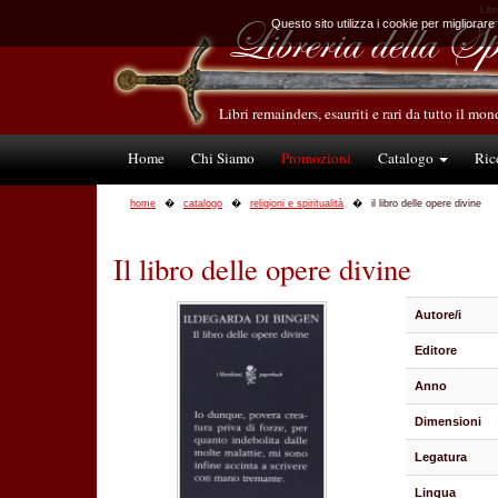
Libr
Questo sito utilizza i cookie per migliorare
Libri remainders, esauriti e rari da tutto il mo
Home
Chi Siamo
Promozioni
Catalogo
Ric
home
catalogo
religioni e spiritualità
il libro delle opere divine
Il libro delle opere divine
Autore/i
Editore
Anno
Dimensioni
Legatura
Lingua