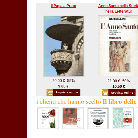
Il Papa a Prato
Anno Santo nella Stori
nella Letteratur
20.00 €
-55%
21.00 €
-50%
9.00 €
10.50 €
Acquista online
Acquista online
Il libro dell
i clienti che hanno scelto