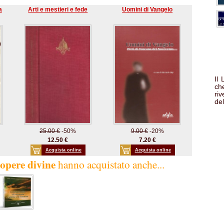
a
Arti e mestieri e fede
Uomini di Vangelo
Il
che
ri
del
25.00 €
-50%
9.00 €
-20%
12.50 €
7.20 €
Acquista online
Acquista online
e opere divine
hanno acquistato anche...