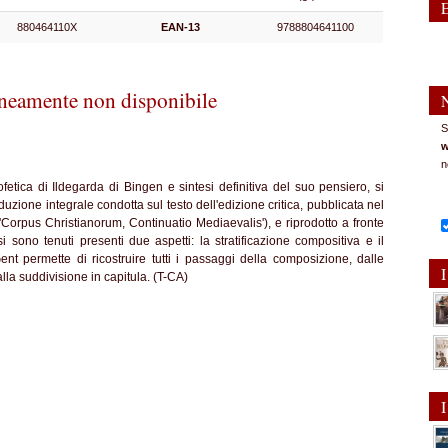
880464110X
EAN-13
9788804641100
eamente non disponibile
S
w
n
fetica di Ildegarda di Bingen e sintesi definitiva del suo pensiero, si
duzione integrale condotta sul testo dell'edizione critica, pubblicata nel
'Corpus Christianorum, Continuatio Mediaevalis'), e riprodotto a fronte
i sono tenuti presenti due aspetti: la stratificazione compositiva e il
ent permette di ricostruire tutti i passaggi della composizione, dalle
I
alla suddivisione in capitula. (T-CA)
I