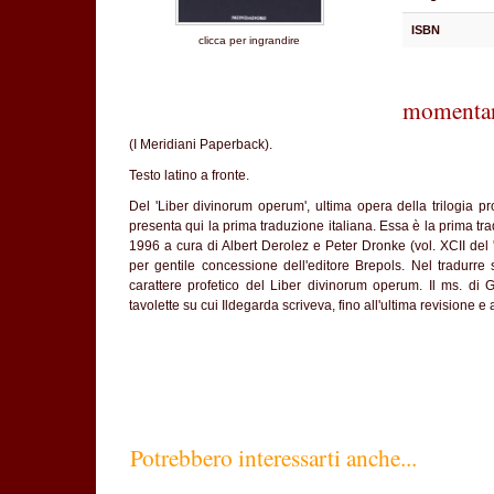
ISBN
clicca per ingrandire
momentan
(I Meridiani Paperback).
Testo latino a fronte.
Del 'Liber divinorum operum', ultima opera della trilogia pro
presenta qui la prima traduzione italiana. Essa è la prima tra
1996 a cura di Albert Derolez e Peter Dronke (vol. XCII del 
per gentile concessione dell'editore Brepols. Nel tradurre s
carattere profetico del Liber divinorum operum. Il ms. di G
tavolette su cui Ildegarda scriveva, fino all'ultima revisione e 
Potrebbero interessarti anche...