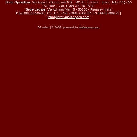
Sede Operativa:
Via Augusto Barazzuoli 6 R - 50136 - Firenze - Italia | Tel. (+39) 055
9752994 - Cell. (+39) 320 7019705
Sede Legale:
Via Adriano Mari, 5 - 50136 - Firenze - Italia
P.Iva 06192950480 | C.F. BZZ GRL 69M13 D612R | CCIAA FI 608172 |
info@libreriadellaspada.com
56 online | © 2026 | powered by
dotflorence.com