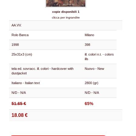
copie disponibili 1
clicca per ingrandire
AA.VV.
Rolo Banca
Milano
1998
398
25x31x3 (cm)
ill. colori n.t. - colors
ills
tela ed. sovracc. ill. colori - hardcover with
Nuovo - New
dustjacket
Italiano - Italian text
2800 (gr)
N/D - N/A
N/D - N/A
51.65 €
65%
18.08 €