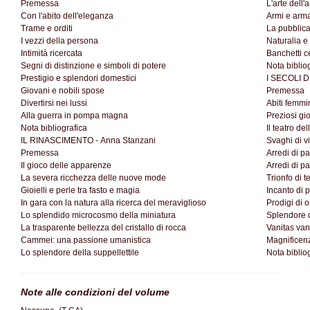
Premessa
L'arte dell'
Con l'abito dell'eleganza
Armi e arma
Trame e orditi
La pubblica 
I vezzi della persona
Naturalia e a
Intimità ricercata
Banchetti ce
Segni di distinzione e simboli di potere
Nota biblio
Prestigio e splendori domestici
I SECOLI D
Giovani e nobili spose
Premessa
Divertirsi nei lussi
Abiti femmi
Alla guerra in pompa magna
Preziosi gio
Nota bibliografica
Il teatro del
IL RINASCIMENTO - Anna Stanzani
Svaghi di v
Premessa
Arredi di pa
Il gioco delle apparenze
Arredi di pa
La severa ricchezza delle nuove mode
Trionfo di t
Gioielli e perle tra fasto e magia
Incanto di p
In gara con la natura alla ricerca del meraviglioso
Prodigi di o
Lo splendido microcosmo della miniatura
Splendore d
La trasparente bellezza del cristallo di rocca
Vanitas van
Cammei: una passione umanistica
Magnificenz
Lo splendore della suppellettile
Nota biblio
Note alle condizioni del volume