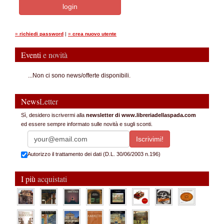
»
richiedi password
|
»
crea nuovo utente
Eventi
e novità
...Non ci sono news/offerte disponibili.
News
Letter
Sì, desidero iscrivermi alla
newsletter di www.libreriadellaspada.com
ed essere sempre informato sulle novità e sugli sconti.
Autorizzo il trattamento dei dati (D.L. 30/06/2003 n.196)
I più
acquistati