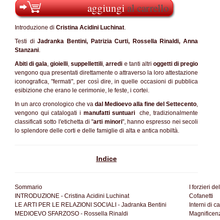
aggiungi
al carrello
Introduzione di
Cristina Acidini Luchinat
.
Testi di
Jadranka Bentini, Patrizia Curti, Rossella Rinaldi, Anna
Stanzani
.
Abiti di gala
,
gioielli
,
suppellettili
,
arredi
e tanti altri
oggetti di pregio
vengono qua presentati direttamente o attraverso la loro attestazione
iconografica, "fermati", per così dire, in quelle occasioni di pubblica
esibizione che erano le cerimonie, le feste, i cortei.
In un arco cronologico che va
dal Medioevo alla fine del Settecento
,
vengono qui catalogati i
manufatti suntuari
che, tradizionalmente
classificati sotto l'etichetta di "
arti minori
", hanno espresso nei secoli
lo splendore delle corti e delle famiglie di alta e antica nobiltà.
Indice
Sommario
I forzieri de
INTRODUZIONE - Cristina Acidini Luchinat
Cofanetti
LE ARTI PER LE RELAZIONI SOCIALI - Jadranka Bentini
Interni di 
MEDIOEVO SFARZOSO - Rossella Rinaldi
Magnificenz