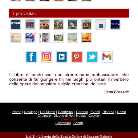
I più
visitati
Il Libro è, anch’esso, uno straordinario ambasciatore, che
consente di far giungere fin nei luoghi più lontani il riverbero
delle opere del pensiero e delle creazioni dell’arte.
Jean Ebersolt
Home
|
Catalogo
|
Chi Siamo
|
Condizioni
|
Carrello
|
Eventi
|
Ricerca
|
Come
Ordinare
|
Dicono di Noi
|
Novità
|
Cookie
|
Promozioni
|
Contattaci
|
Sconti
|
L.d.S. - Libreria della Spada Online
di Bazzani Gabriele