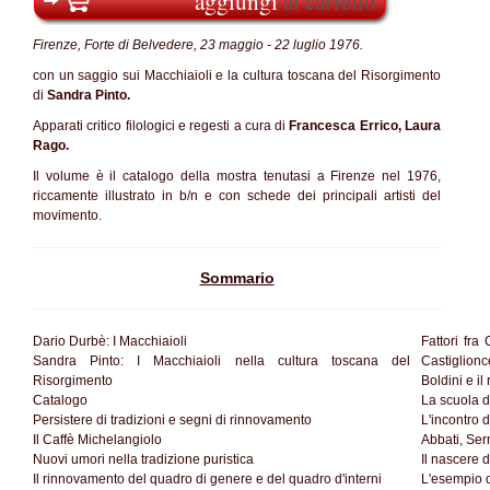
aggiungi
al carrello
Firenze, Forte di Belvedere, 23 maggio - 22 luglio 1976.
con un saggio sui Macchiaioli e la cultura toscana del Risorgimento
di
Sandra Pinto.
Apparati critico filologici e regesti a cura di
Francesca Errico, Laura
Rago.
Il volume è il catalogo della mostra tenutasi a Firenze nel 1976,
riccamente illustrato in b/n e con schede dei principali artisti del
movimento.
Sommario
Dario Durbè: I Macchiaioli
Fattori fra
Sandra Pinto: I Macchiaioli nella cultura toscana del
Castiglionc
Risorgimento
Boldini e il
Catalogo
La scuola d
Persistere di tradizioni e segni di rinnovamento
L'incontro 
Il Caffè Michelangiolo
Abbati, Sern
Nuovi umori nella tradizione puristica
Il nascere 
Il rinnovamento del quadro di genere e del quadro d'interni
L'esempio d