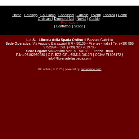
Home
|
Catalogo
|
Chi Siamo
|
Condizioni
|
Carrello
|
Eventi
|
Ricerca
|
Come
Ordinare
|
Dicono di Noi
|
Novità
|
Cookie
|
Promozioni
|
Contattaci
|
Sconti
|
L.d.S. - Libreria della Spada Online
di Bazzani Gabriele
Sede Operativa:
Via Augusto Barazzuoli 6 R - 50136 - Firenze - Italia | Tel. (+39) 055
9752994 - Cell. (+39) 320 7019705
Sede Legale:
Via Adriano Mari, 5 - 50136 - Firenze - Italia
P.Iva 06192950480 | C.F. BZZ GRL 69M13 D612R | CCIAA FI 608172 |
info@libreriadellaspada.com
108 online | © 2026 | powered by
dotflorence.com