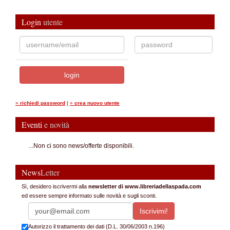
Login
utente
»
richiedi password
|
»
crea nuovo utente
Eventi
e novità
...Non ci sono news/offerte disponibili.
News
Letter
Sì, desidero iscrivermi alla
newsletter di www.libreriadellaspada.com
ed essere sempre informato sulle novità e sugli sconti.
Autorizzo il trattamento dei dati (D.L. 30/06/2003 n.196)