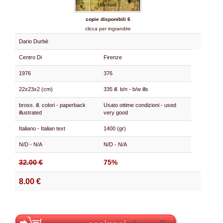
copie disponibili 6
clicca per ingrandire
Dario Durbè
Centro Di
Firenze
1976
376
22x23x2 (cm)
335 ill. b/n - b/w ills
bross. ill. colori - paperback
Usato ottime condizioni - used
illustrated
very good
Italiano - Italian text
1400 (gr)
N/D - N/A
N/D - N/A
32.00 €
75%
8.00 €