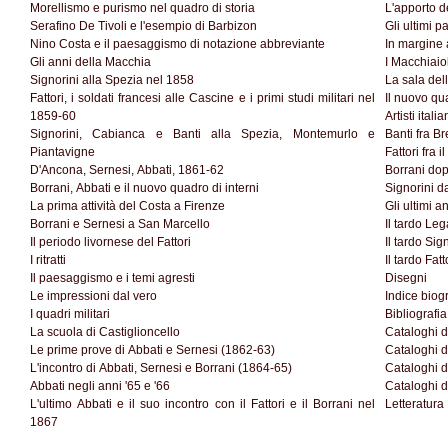
Morellismo e purismo nel quadro di storia
L'apporto d
Serafino De Tivoli e l'esempio di Barbizon
Gli ultimi 
Nino Costa e il paesaggismo di notazione abbreviante
In margine
Gli anni della Macchia
I Macchiaio
Signorini alla Spezia nel 1858
La sala dell
Fattori, i soldati francesi alle Cascine e i primi studi militari nel
Il nuovo qu
1859-60
Artisti itali
Signorini, Cabianca e Banti alla Spezia, Montemurlo e
Banti fra Br
Piantavigne
Fattori fra i
D'Ancona, Sernesi, Abbati, 1861-62
Borrani dop
Borrani, Abbati e il nuovo quadro di interni
Signorini da
La prima attività del Costa a Firenze
Gli ultimi a
Borrani e Sernesi a San Marcello
Il tardo Le
Il periodo livornese del Fattori
Il tardo Sig
I ritratti
Il tardo Fatt
Il paesaggismo e i temi agresti
Disegni
Le impressioni dal vero
Indice biogr
I quadri militari
Bibliografi
La scuola di Castiglioncello
Cataloghi d
Le prime prove di Abbati e Sernesi (1862-63)
Cataloghi d
L'incontro di Abbati, Sernesi e Borrani (1864-65)
Cataloghi d
Abbati negli anni '65 e '66
Cataloghi 
L'ultimo Abbati e il suo incontro con il Fattori e il Borrani nel
Letteratura
1867