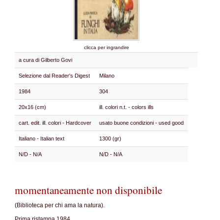
clicca per ingrandire
a cura di Gilberto Govi
Selezione dal Reader's Digest
Milano
1984
304
20x16 (cm)
ill. colori n.t. - colors ills
cart. edit. ill. colori - Hardcover
usato buone condizioni - used good
Italiano - Italian text
1300 (gr)
N/D - N/A
N/D - N/A
momentaneamente non disponibile
(Biblioteca per chi ama la natura).
Prima ristampa 1984