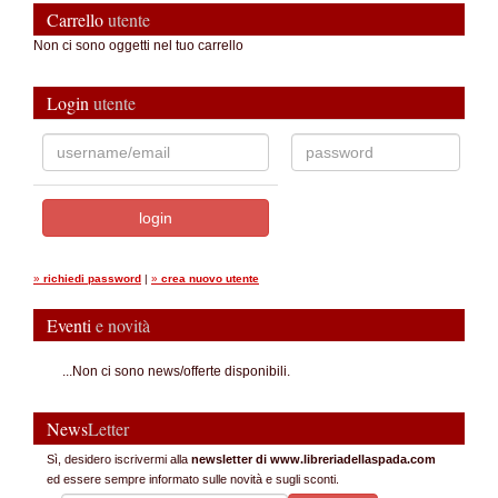
Carrello
utente
Non ci sono oggetti nel tuo carrello
Login
utente
»
richiedi password
|
»
crea nuovo utente
Eventi
e novità
...Non ci sono news/offerte disponibili.
News
Letter
Sì, desidero iscrivermi alla
newsletter di www.libreriadellaspada.com
ed essere sempre informato sulle novità e sugli sconti.