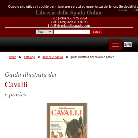
Questo sito utilizza i cookie per migliorare servizi ed esperienza dei lettori. Se decidi d
Libreria della Spada Online
Estesa
O
Tel.: (+39) 055 975 2994
Cell. (+39) 320 701 9705
info@libreriadellaspada.com
home
catalogo
animali e natura
guida illustrata dei cavalli e ponies
Guida illustrata dei
Cavalli
e ponies