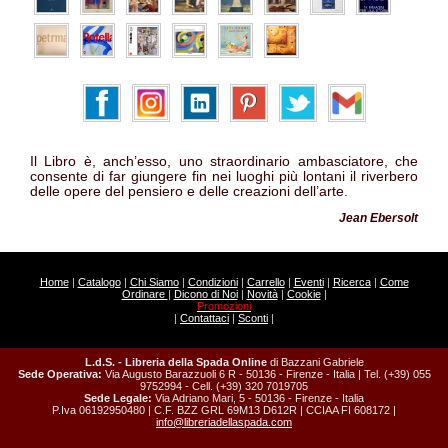
Il Libro è, anch’esso, uno straordinario ambasciatore, che
consente di far giungere fin nei luoghi più lontani il riverbero
delle opere del pensiero e delle creazioni dell’arte.
Jean Ebersolt
Home
|
Catalogo
|
Chi Siamo
|
Condizioni
|
Carrello
|
Eventi
|
Ricerca
|
Come
Ordinare
|
Dicono di Noi
|
Novità
|
Cookie
|
Promozioni
|
Contattaci
|
Sconti
|
L.d.S. - Libreria della Spada Online
di Bazzani Gabriele
Sede Operativa:
Via Augusto Barazzuoli 6 R - 50136 - Firenze - Italia | Tel. (+39) 055
9752994 - Cell. (+39) 320 7019705
Sede Legale:
Via Adriano Mari, 5 - 50136 - Firenze - Italia
P.Iva 06192950480 | C.F. BZZ GRL 69M13 D612R | CCIAA FI 608172 |
info@libreriadellaspada.com