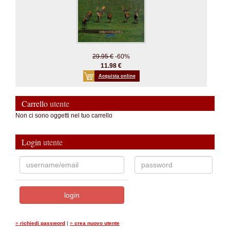
29.95 €
-60%
11.98 €
Acquista online
Carrello
utente
Non ci sono oggetti nel tuo carrello
Login
utente
»
richiedi password
|
»
crea nuovo utente