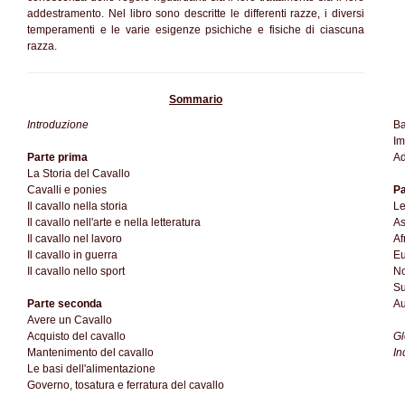
addestramento. Nel libro sono descritte le differenti razze, i diversi
temperamenti e le varie esigenze psichiche e fisiche di ciascuna
razza.
Sommario
Introduzione
Ba
Im
Parte prima
Ad
La Storia del Cavallo
Cavalli e ponies
Pa
Il cavallo nella storia
Le
Il cavallo nell'arte e nella letteratura
A
Il cavallo nel lavoro
Af
Il cavallo in guerra
E
Il cavallo nello sport
No
S
Parte seconda
Au
Avere un Cavallo
Acquisto del cavallo
Gl
Mantenimento del cavallo
In
Le basi dell'alimentazione
Governo, tosatura e ferratura del cavallo