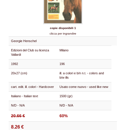
copie disponibili 1
clicca per ingrandire
Georgie Henschel
Edizioni del Club su licenza
Milano
Vallardi
1992
196
20x27 (cm)
ill. a colori e b/n n.t. - colors and
b/w ills
cart. edit. ill. colori - Hardcover
Usato come nuovo - used like new
Italiano - Italian text
1500 (gr)
N/D - N/A
N/D - N/A
20.66 €
60%
8.26 €