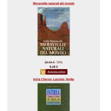
Meraviglie naturali del mondo
30.94 €
-70%
9.28 €
Acquista online
Istria Cherso, Lussino, Veglia