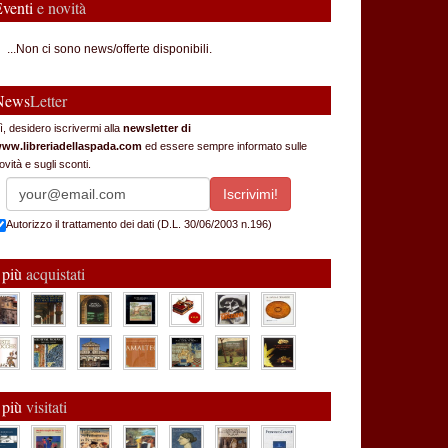
Eventi
e novità
...Non ci sono news/offerte disponibili.
News
Letter
ì, desidero iscrivermi alla
newsletter di
ww.libreriadellaspada.com
ed essere sempre informato sulle
ovità e sugli sconti.
Autorizzo il trattamento dei dati (D.L. 30/06/2003 n.196)
 più
acquistati
 più
visitati