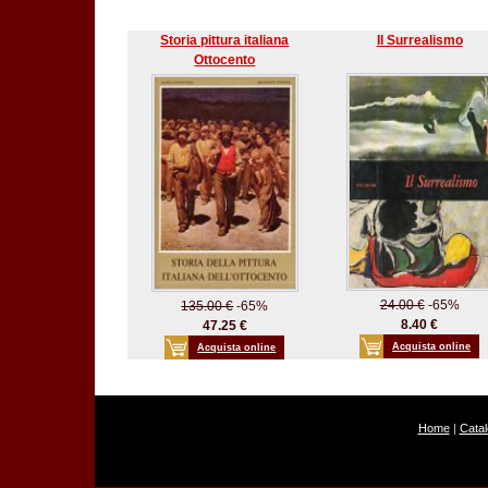
Storia pittura italiana
Il Surrealismo
Ottocento
24.00 €
-65%
135.00 €
-65%
8.40 €
47.25 €
Acquista online
Acquista online
Home
|
Cata