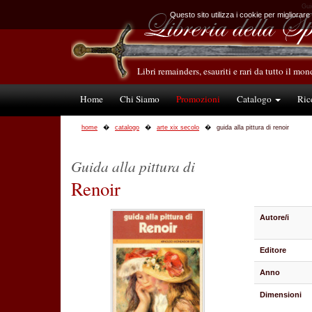
Guid
Questo sito utilizza i cookie per migliorare
Libri remainders, esauriti e rari da tutto il mo
Home
Chi Siamo
Promozioni
Catalogo
Ric
home
catalogo
arte xix secolo
guida alla pittura di renoir
Guida alla pittura di
Renoir
Autore/i
Editore
Anno
Dimensioni