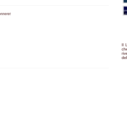
onneret
Il
che
ri
del