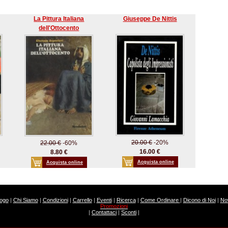
La Pittura Italiana
Giuseppe De Nittis
dell'Ottocento
20.00 €
-20%
22.00 €
-60%
16.00 €
8.80 €
Acquista online
Acquista online
logo
|
Chi Siamo
|
Condizioni
|
Carrello
|
Eventi
|
Ricerca
|
Come Ordinare
|
Dicono di Noi
|
Nov
Promozioni
|
Contattaci
|
Sconti
|