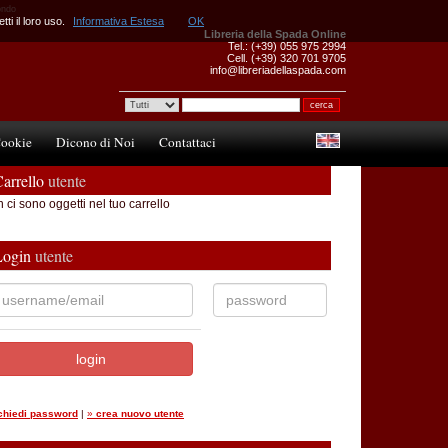
mondo
ti il loro uso.
Informativa Estesa
OK
Libreria della Spada Online
Tel.: (+39) 055 975 2994
Cell. (+39) 320 701 9705
info@libreriadellaspada.com
ookie
Dicono di Noi
Contattaci
arrello
utente
 ci sono oggetti nel tuo carrello
Login
utente
ichiedi password
|
»
crea nuovo utente