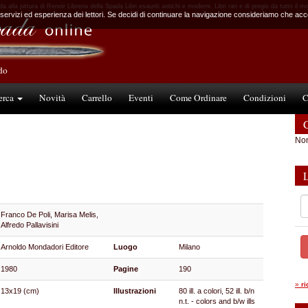
a alla pittura di Renoir Libreria della Spada Libri esauriti antichi e moderni. Libri rari e di pregio da tutto il 
 servizi ed esperienza dei lettori. Se decidi di continuare la navigazione consideriamo che accet
ndo
erca
Novità
Carrello
Eventi
Come Ordinare
Condizioni
C
C
Non
Franco De Poli, Marisa Melis,
Alfredo Pallavisini
Arnoldo Mondadori Editore
Luogo
Milano
1980
Pagine
190
»
r
13x19 (cm)
Illustrazioni
80 ill. a colori, 52 ill. b/n
n.t. - colors and b/w ills