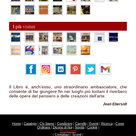
I più
visitati
Il Libro è, anch’esso, uno straordinario ambasciatore, che
consente di far giungere fin nei luoghi più lontani il riverbero
delle opere del pensiero e delle creazioni dell’arte.
Jean Ebersolt
Home
|
Catalogo
|
Chi Siamo
|
Condizioni
|
Carrello
|
Eventi
|
Ricerca
|
Come
Ordinare
|
Dicono di Noi
|
Novità
|
Cookie
|
Promozioni
|
Contattaci
|
Sconti
|