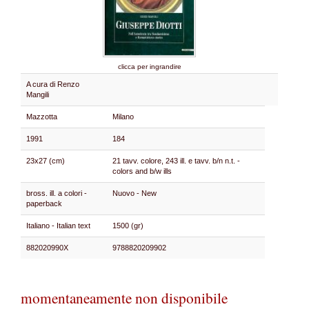
clicca per ingrandire
A cura di Renzo
Mangili
Mazzotta
Milano
1991
184
23x27 (cm)
21 tavv. colore, 243 ill. e tavv. b/n n.t. -
colors and b/w ills
bross. ill. a colori -
Nuovo - New
paperback
Italiano - Italian text
1500 (gr)
882020990X
9788820209902
momentaneamente non disponibile