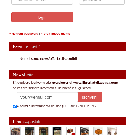
»
richiedi password
|
»
crea nuovo utente
Eventi
e novità
...Non ci sono news/offerte disponibili.
News
Letter
Sì, desidero iscrivermi alla
newsletter di www.libreriadellaspada.com
ed essere sempre informato sulle novità e sugli sconti.
Autorizzo il trattamento dei dati (D.L. 30/06/2003 n.196)
I più
acquistati