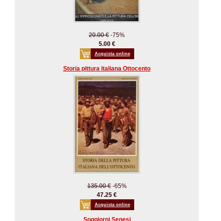
20.00 €
-75%
5.00 €
Acquista online
Storia pittura italiana Ottocento
135.00 €
-65%
47.25 €
Acquista online
Soggiorni Senesi