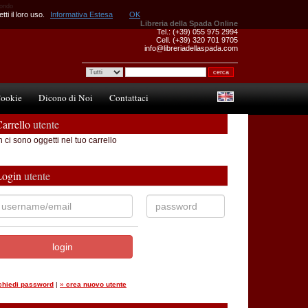
mondo
ti il loro uso.
Informativa Estesa
OK
Libreria della Spada Online
Tel.: (+39) 055 975 2994
Cell. (+39) 320 701 9705
info@libreriadellaspada.com
ookie
Dicono di Noi
Contattaci
arrello
utente
 ci sono oggetti nel tuo carrello
Login
utente
ichiedi password
|
»
crea nuovo utente