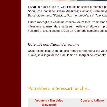
Il Dvd
: In quasi due ore, Gigi Proietti ha scelto e montato p
Show
, che contiene:
Pietro Ammicca; Gastone; Grammelot;
Barcarolo romano; Nightclub; Nun me rompe’er ca’; Toto; Una 
Il libro
raccoglie la «summa comica» dell’attore. Comprende un 
riflessione scanzonata e seria sul mestiere di attore e il pr
nell’arco di alcuni decenni. Con un repertorio completo sull’atti
Note alle condizioni del volume
Usato ottime condizioni, dedica regalo all'anteporta del volum
nuovo, lievi segni di uso e del tempo ai margini del cofanetto
Potrebbero interessarti anche...
Vedute tra film video
Concerto italiano
televisione