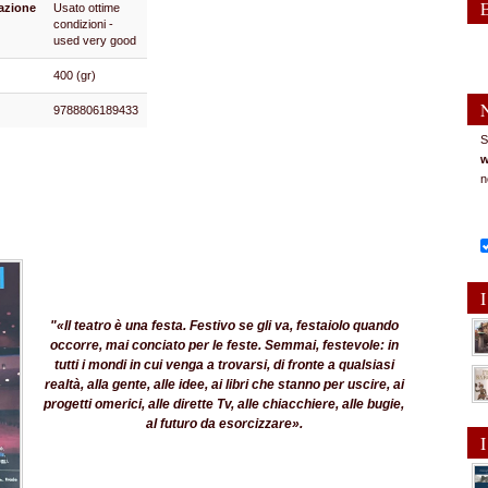
azione
Usato ottime
condizioni -
used very good
400 (gr)
9788806189433
S
w
n
I
"«Il teatro è una festa. Festivo se gli va, festaiolo quando
occorre, mai conciato per le feste. Semmai, festevole: in
tutti i mondi in cui venga a trovarsi, di fronte a qualsiasi
realtà, alla gente, alle idee, ai libri che stanno per uscire, ai
progetti omerici, alle dirette Tv, alle chiacchiere, alle bugie,
al futuro da esorcizzare».
I