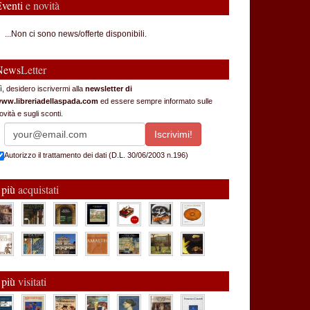
Eventi
e novità
...Non ci sono news/offerte disponibili.
News
Letter
ì, desidero iscrivermi alla
newsletter di
ww.libreriadellaspada.com
ed essere sempre informato sulle
ovità e sugli sconti.
Autorizzo il trattamento dei dati (D.L. 30/06/2003 n.196)
 più
acquistati
 più
visitati