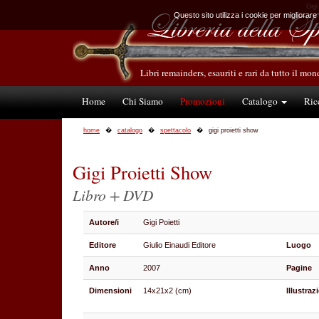
Gigi
Questo sito utilizza i cookie per migliorare
Libri remainders, esauriti e rari da tutto il mo
Home
Chi Siamo
Promozioni
Catalogo
Ric
home
catalogo
spettacolo
gigi proietti show
Gigi Proietti Show
Libro + DVD
Autore/i
Gigi Poietti
Editore
Giulio Einaudi Editore
Luogo
Anno
2007
Pagine
Dimensioni
14x21x2 (cm)
Illustraz