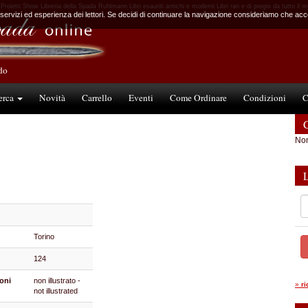
 Proietti Show Libreria della Spada Ruhlmann Libri esauriti antichi e moderni Libri rari e di pregio da tutto il 
 servizi ed esperienza dei lettori. Se decidi di continuare la navigazione consideriamo che accet
ndo
erca
Novità
Carrello
Eventi
Come Ordinare
Condizioni
C
C
Non
Torino
124
ioni
non illustrato -
»
r
not illustrated