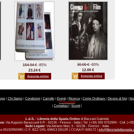
30.00 €
-60%
154.94 €
-85%
12.00 €
23.24 €
Acquista online
Acquista online
logo
|
Chi Siamo
|
Condizioni
|
Carrello
|
Eventi
|
Ricerca
|
Come Ordinare
|
Dicono di Noi
|
Nov
Promozioni
|
Contattaci
|
Sconti
|
L.d.S. - Libreria della Spada Online
di Bazzani Gabriele
va:
Via Augusto Barazzuoli 6 R - 50136 - Firenze - Italia | Tel. (+39) 055 9752994 - Cell. (+
Sede Legale:
Via Adriano Mari, 5 - 50136 - Firenze - Italia
va 06192950480 | C.F. BZZ GRL 69M13 D612R | CCIAA FI 608172 |
info@libreriadellaspada