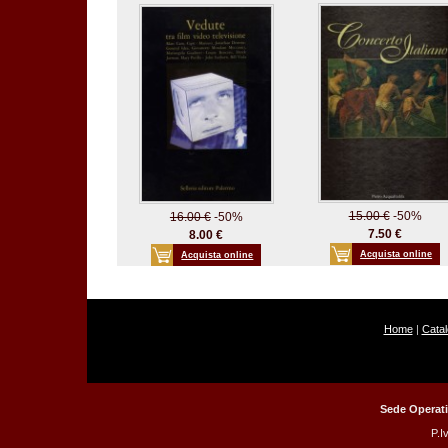
15.00 €
-50%
16.00 €
-50%
7.50 €
8.00 €
Acquista online
Acquista online
Home
|
Cata
Sede Operati
P.I