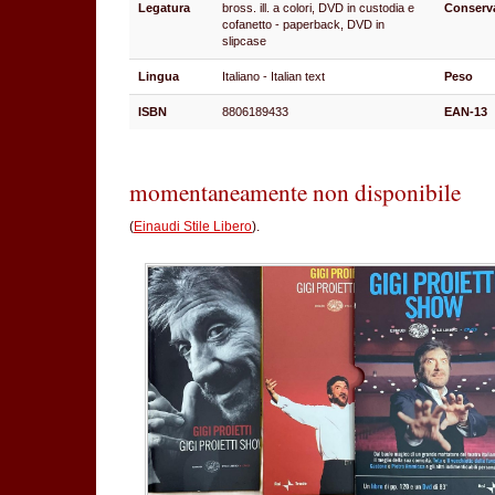
Legatura
bross. ill. a colori, DVD in custodia e
Conserv
cofanetto - paperback, DVD in
slipcase
Lingua
Italiano - Italian text
Peso
ISBN
8806189433
EAN-13
momentaneamente non disponibile
(
Einaudi Stile Libero
).