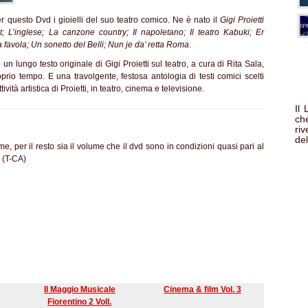
er questo Dvd i gioielli del suo teatro comico. Ne è nato il
Gigi Proietti
 L’inglese; La canzone country; Il napoletano; Il teatro Kabuki; Er
favola; Un sonetto del Belli; Nun je da’ retta Roma
.
lungo testo originale di Gigi Proietti sul teatro, a cura di Rita Sala,
oprio tempo. E una travolgente, festosa antologia di testi comici scelti
vità artistica di Proietti, in teatro, cinema e televisione.
Il
che
ri
del
e, per il resto sia il volume che il dvd sono in condizioni quasi pari al
. (T-CA)
Il Maggio Musicale
Cinema & film Vol. 3
Fiorentino 2 Voll.