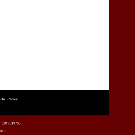
ità
|
Cookie
|
39) 320 7019705
.com