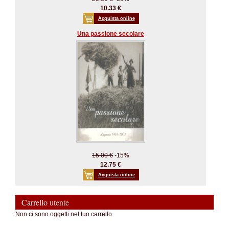
10.33 €
Acquista online
Una passione secolare
15.00 €
-15%
12.75 €
Acquista online
Carrello
utente
Non ci sono oggetti nel tuo carrello