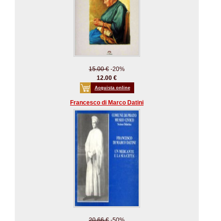
15.00 €
-20%
12.00 €
Acquista online
Francesco di Marco Datini
20.66 €
-50%