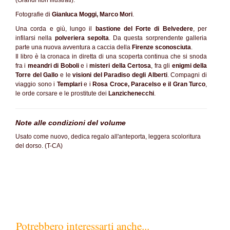
(Grandi libri illustrati).
Fotografie di
Gianluca Moggi, Marco Mori
.
Una corda e giù, lungo il
bastione del Forte di Belvedere
, per
infilarsi nella
polveriera sepolta
. Da questa sorprendente galleria
parte una nuova avventura a caccia della
Firenze sconosciuta
.
Il libro è la cronaca in diretta di una scoperta continua che si snoda
fra i
meandri di Boboli
e i
misteri della Certosa
, fra gli
enigmi della
Torre del Gallo
e le
visioni del Paradiso degli Alberti
. Compagni di
viaggio sono i
Templari
e i
Rosa Croce, Paracelso e il Gran Turco
,
le orde corsare e le prostitute dei
Lanzichenecchi
.
Note alle condizioni del volume
Usato come nuovo, dedica regalo all'anteporta, leggera scoloritura
del dorso. (T-CA)
Potrebbero interessarti anche...