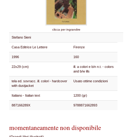
clicca per ingrandire
Stefano Sieni
Casa Editrice Le Lettere
Firenze
1996
160
22x29 (cm)
ill. a colori e b/n n.t. - colors
and b/w ills
tela ed. sovracc. ill. colori - hardcover
Usato ottime condizioni
with dustjacket
Italiano - Italian text
1200 (gr)
887166289X
9788871662893
momentaneamente non disponibile