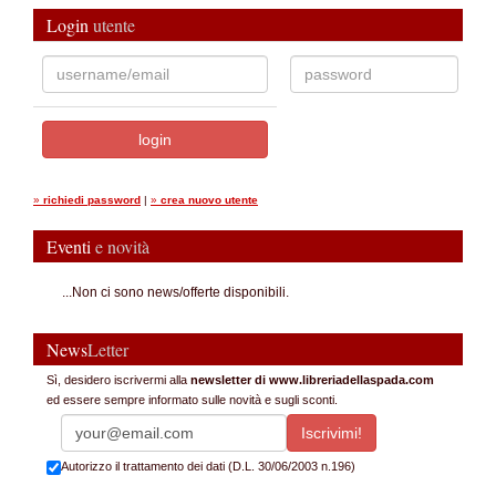
Login
utente
»
richiedi password
|
»
crea nuovo utente
Eventi
e novità
...Non ci sono news/offerte disponibili.
News
Letter
Sì, desidero iscrivermi alla
newsletter di www.libreriadellaspada.com
ed essere sempre informato sulle novità e sugli sconti.
Autorizzo il trattamento dei dati (D.L. 30/06/2003 n.196)