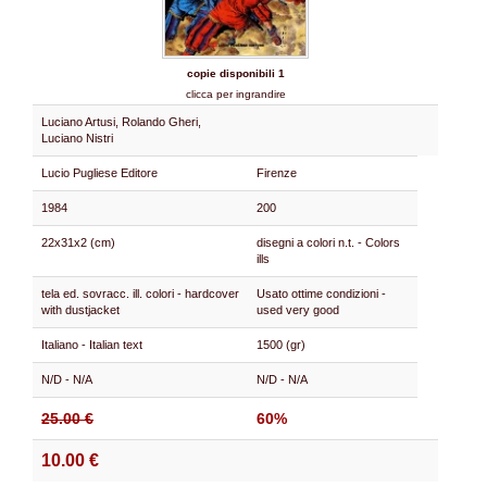
copie disponibili 1
clicca per ingrandire
Luciano Artusi, Rolando Gheri,
Luciano Nistri
Lucio Pugliese Editore
Firenze
1984
200
22x31x2 (cm)
disegni a colori n.t. - Colors
ills
tela ed. sovracc. ill. colori - hardcover
Usato ottime condizioni -
with dustjacket
used very good
Italiano - Italian text
1500 (gr)
N/D - N/A
N/D - N/A
25.00 €
60%
10.00 €