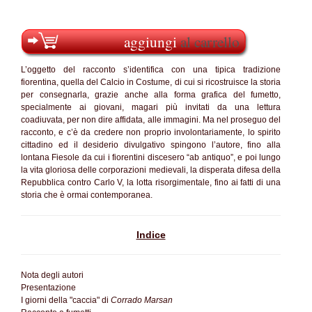
aggiungi
al carrello
L’oggetto del racconto s’identifica con una tipica tradizione
fiorentina, quella del Calcio in Costume, di cui si ricostruisce la storia
per consegnarla, grazie anche alla forma grafica del fumetto,
specialmente ai giovani, magari più invitati da una lettura
coadiuvata, per non dire affidata, alle immagini. Ma nel proseguo del
racconto, e c’è da credere non proprio involontariamente, lo spirito
cittadino ed il desiderio divulgativo spingono l’autore, fino alla
lontana Fiesole da cui i fiorentini discesero “ab antiquo”, e poi lungo
la vita gloriosa delle corporazioni medievali, la disperata difesa della
Repubblica contro Carlo V, la lotta risorgimentale, fino ai fatti di una
storia che è ormai contemporanea.
Indice
Nota degli autori
Presentazione
I giorni della "caccia" di
Corrado Marsan