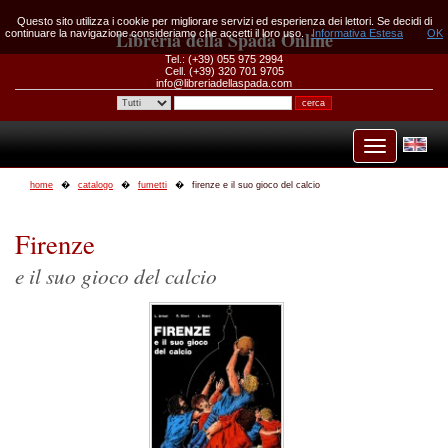
Questo sito utilizza i cookie per migliorare servizi ed esperienza dei lettori. Se decidi di
continuare la navigazione consideriamo che accetti il loro uso.
Libreria della Spada Online
Informativa Estesa
OK
Tel.: (+39) 055 975 2994
Cell. (+39) 320 701 9705
info@libreriadellaspada.com
home
catalogo
fumetti
firenze e il suo gioco del calcio
Firenze
e il suo gioco del calcio