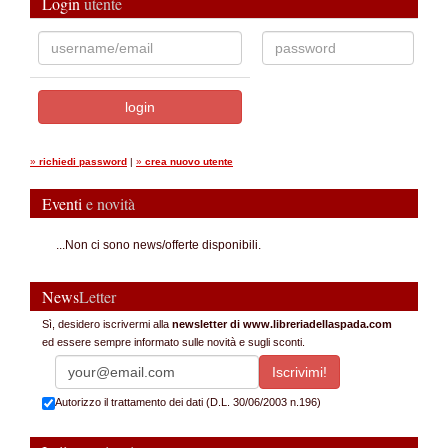
Login
utente
»
richiedi password
|
»
crea nuovo utente
Eventi
e novità
...Non ci sono news/offerte disponibili.
News
Letter
Sì, desidero iscrivermi alla
newsletter di www.libreriadellaspada.com
ed essere sempre informato sulle novità e sugli sconti.
Autorizzo il trattamento dei dati (D.L. 30/06/2003 n.196)