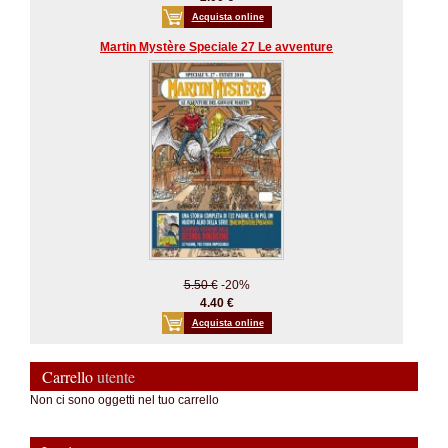
Acquista online
Martin Mystère Speciale 27 Le avventure
5.50 €
-20%
4.40 €
Acquista online
Carrello
utente
Non ci sono oggetti nel tuo carrello