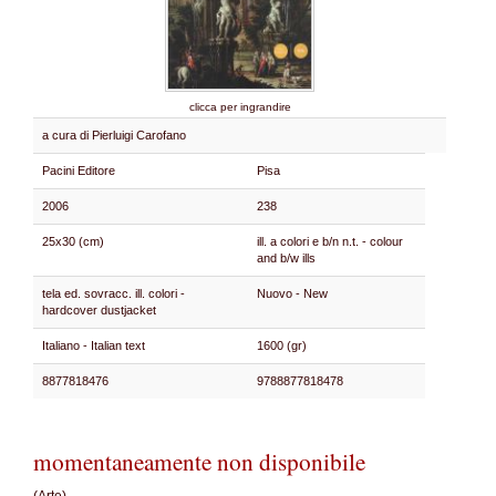
clicca per ingrandire
a cura di Pierluigi Carofano
Pacini Editore
Pisa
2006
238
25x30 (cm)
ill. a colori e b/n n.t. - colour
and b/w ills
tela ed. sovracc. ill. colori -
Nuovo - New
hardcover dustjacket
Italiano - Italian text
1600 (gr)
8877818476
9788877818478
momentaneamente non disponibile