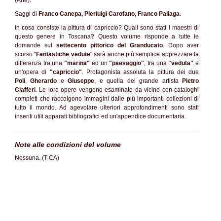
(Arte).
Saggi di
Franco Canepa, Pierluigi Carofano, Franco Paliaga
.
In cosa consiste la pittura di capriccio? Quali sono stati i maestri di
questo genere in Toscana? Questo volume risponde a tutte le
domande sul
settecento pittorico del Granducato
. Dopo aver
scorso "
Fantastiche vedute
" sarà anche più semplice apprezzare la
differenza tra una
"marina"
ed un
"paesaggio"
, tra una
"veduta"
e
un'opera di
"capriccio"
. Protagonista assoluta la pittura dei due
Poli
,
Gherardo
e
Giuseppe
, e quella del grande artista
Pietro
Ciafferi
. Le loro opere vengono esaminate da vicino con cataloghi
completi che raccolgono immagini dalle più importanti collezioni di
tutto il mondo. Ad agevolare ulteriori approfondimenti sono stati
inseriti utili apparati bibliografici ed un'appendice documentaria.
Note alle condizioni del volume
Nessuna. (T-CA)