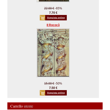
22.00 €
-65%
7.70 €
Acquista online
Il Rococò
15.00 €
-50%
7.50 €
Acquista online
Carrello
utente