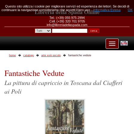
Questo sito utilizza i cookie per migliorare servizi ed esperienza dei lettori. Se decidi di
continuare la navigazione consideriamo che accetti il loro uso.
Libreria della Spada Online
Informativa Estesa
OK
Tel.: (+39) 055 975 2994
Cell. (+39) 320 701 9705
info@libreriadellaspada.com
home
catalogo
arte xviii secolo
fantastiche vedute
Fantastiche Vedute
La pittura di capriccio in Toscana dal Ciafferi
ai Poli