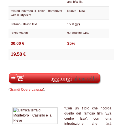
and b/w ills.
tela ed. sovracc. ill. colori - hardcover
Nuovo - New
with dustjacket
Italiano - Italian text
1500 (gr)
8836626998
9788842017462
30.00 €
35%
19.50 €
aggiungi
al carrello
(
Grandi Opere Laterza
).
"Con un titolo che ricorda
quello del famoso film 'Eva
contro Eva', con una
introduzione che farà