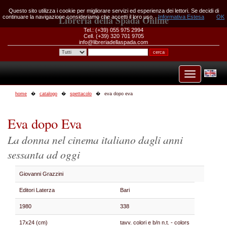
Questo sito utilizza i cookie per migliorare servizi ed esperienza dei lettori. Se decidi di
continuare la navigazione consideriamo che accetti il loro uso.
Libreria della Spada Online
Informativa Estesa
OK
Tel.: (+39) 055 975 2994
Cell. (+39) 320 701 9705
info@libreriadellaspada.com
home
catalogo
spettacolo
eva dopo eva
Eva dopo Eva
La donna nel cinema italiano dagli anni
sessanta ad oggi
Giovanni Grazzini
Editori Laterza
Bari
1980
338
17x24 (cm)
tavv. colori e b/n n.t. - colors