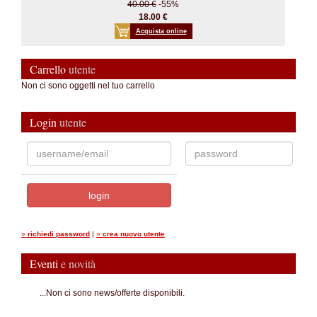
40.00 €
-55%
18.00 €
Acquista online
Carrello
utente
Non ci sono oggetti nel tuo carrello
Login
utente
»
richiedi password
|
»
crea nuovo utente
Eventi
e novità
...Non ci sono news/offerte disponibili.