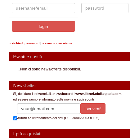
»
richiedi password
|
»
crea nuovo utente
Eventi
e novità
...Non ci sono news/offerte disponibili.
News
Letter
Sì, desidero iscrivermi alla
newsletter di www.libreriadellaspada.com
ed essere sempre informato sulle novità e sugli sconti.
Autorizzo il trattamento dei dati (D.L. 30/06/2003 n.196)
I più
acquistati