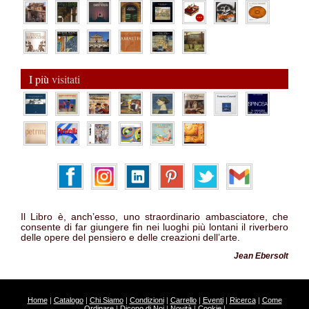
I più
visitati
Il Libro è, anch’esso, uno straordinario ambasciatore, che
consente di far giungere fin nei luoghi più lontani il riverbero
delle opere del pensiero e delle creazioni dell’arte.
Jean Ebersolt
Home
|
Catalogo
|
Chi Siamo
|
Condizioni
|
Carrello
|
Eventi
|
Ricerca
|
Come
Ordinare
|
Dicono di Noi
|
Novità
|
Cookie
|