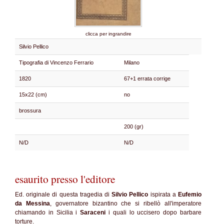
clicca per ingrandire
Silvio Pellico
Tipografia di Vincenzo Ferrario
Milano
1820
67+1 errata corrige
15x22 (cm)
no
brossura
200 (gr)
N/D
N/D
esaurito presso l'editore
Ed. originale di questa tragedia di
Silvio Pellico
ispirata a
Eufemio
da Messina
, governatore bizantino che si ribellò all'imperatore
chiamando in Sicilia i
Saraceni
i quali lo uccisero dopo barbare
torture.