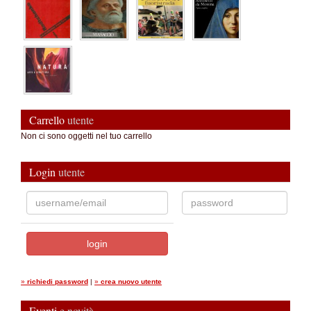
Carrello
utente
Non ci sono oggetti nel tuo carrello
Login
utente
»
richiedi password
|
»
crea nuovo utente
Eventi
e novità