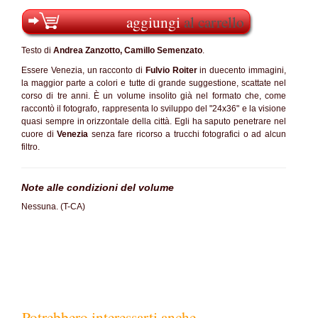
aggiungi
al carrello
Testo di
Andrea
Zanzotto, Camillo Semenzato
.
Essere Venezia, un racconto di
Fulvio Roiter
in duecento immagini,
la maggior parte a colori e tutte di grande suggestione, scattate nel
corso di tre anni. È un volume insolito già nel formato che, come
raccontò il fotografo, rappresenta lo sviluppo del "24x36" e la visione
quasi sempre in orizzontale della città. Egli ha saputo penetrare nel
cuore di
Venezia
senza fare ricorso a trucchi fotografici o ad alcun
filtro.
Note alle condizioni del volume
Nessuna. (T-CA)
Potrebbero interessarti anche...