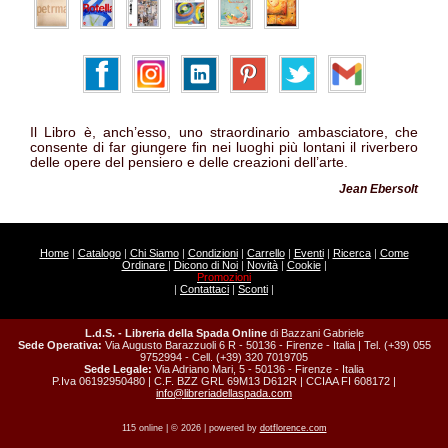
Il Libro è, anch’esso, uno straordinario ambasciatore, che
consente di far giungere fin nei luoghi più lontani il riverbero
delle opere del pensiero e delle creazioni dell’arte.
Jean Ebersolt
Home
|
Catalogo
|
Chi Siamo
|
Condizioni
|
Carrello
|
Eventi
|
Ricerca
|
Come
Ordinare
|
Dicono di Noi
|
Novità
|
Cookie
|
Promozioni
|
Contattaci
|
Sconti
|
L.d.S. - Libreria della Spada Online
di Bazzani Gabriele
Sede Operativa:
Via Augusto Barazzuoli 6 R - 50136 - Firenze - Italia | Tel. (+39) 055
9752994 - Cell. (+39) 320 7019705
Sede Legale:
Via Adriano Mari, 5 - 50136 - Firenze - Italia
P.Iva 06192950480 | C.F. BZZ GRL 69M13 D612R | CCIAA FI 608172 |
info@libreriadellaspada.com
115 online | © 2026 | powered by
dotflorence.com