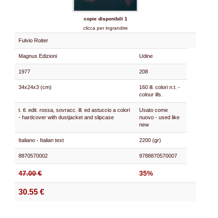
copie disponibili 1
clicca per ingrandire
Fulvio Roiter
Magnus Edizioni
Udine
1977
208
34x24x3 (cm)
160 ill. colori n.t. -
colour ills.
t. tl. edit. rossa, sovracc. ill. ed astuccio a colori
Usato come
- hardcover with dustjacket and slipcase
nuovo - used like
new
Italiano - Italian text
2200 (gr)
8870570002
9788870570007
47.00 €
35%
30.55 €